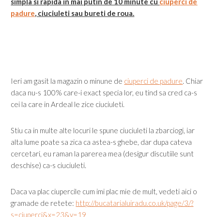
simpla si rapida in mai putin de 10 minute cu
ciuperci de
padure
, ciuciuleti sau bureti de roua.
Ieri am gasit la magazin o minune de
ciuperci de padure
. Chiar
daca nu-s 100% care-i exact specia lor, eu tind sa cred ca-s
cei la care in Ardeal le zice ciuciuleti.
Stiu ca in multe alte locuri le spune ciuciuleti la zbarciogi, iar
alta lume poate sa zica ca astea-s ghebe, dar dupa cateva
cercetari, eu raman la parerea mea (desigur discutiile sunt
deschise) ca-s ciuciuleti.
Daca va plac ciupercile cum imi plac mie de mult, vedeti aici o
gramade de retete:
http://bucatarialuiradu.co.uk/page/3/?
s=ciuperci&x=23&y=19