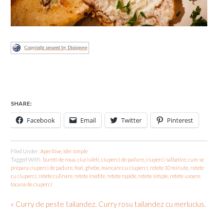
Copyright secured by Digiprove
SHARE:
Facebook
Email
Twitter
Pinterest
Filed Under:
Aperitive
,
Idei simple
Tagged With:
bureti de roua
,
ciuciuleti
,
ciuperci de padure
,
ciuperci salbatice
,
cum se
prepara ciuperci de padure
,
feat
,
ghebe
,
mancare cu ciuperci
,
retete 10 minute
,
retete
cu ciuperci
,
retete culinare
,
retete inedite
,
retete rapide
,
retete simple
,
retete usoare
,
tocana de ciuperci
« Curry de peste tailandez. Curry rosu tailandez cu merlucius.