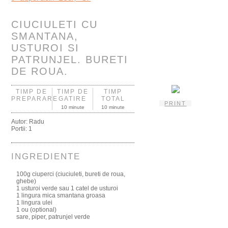
CIUCIULETI CU
SMANTANA,
USTUROI SI
PATRUNJEL. BURETI
DE ROUA.
TIMP DE
TIMP DE
TIMP
PREPARARE
GATIRE
TOTAL
PRINT
10 minute
10 minute
Autor:
Radu
Portii:
1
INGREDIENTE
100g ciuperci (ciuciuleti, bureti de roua,
ghebe)
1 usturoi verde sau 1 catel de usturoi
1 lingura mica smantana groasa
1 lingura ulei
1 ou (optional)
sare, piper, patrunjel verde