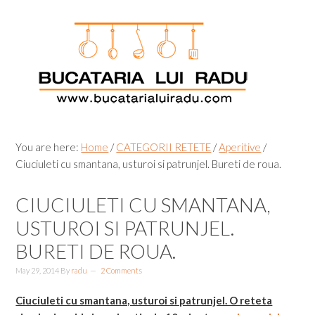
Skip
Skip
Skip
Skip
to
to
to
to
primary
main
primary
footer
navigation
content
sidebar
You are here:
Home
/
CATEGORII RETETE
/
Aperitive
/
Ciuciuleti cu smantana, usturoi si patrunjel. Bureti de roua.
CIUCIULETI CU SMANTANA,
USTUROI SI PATRUNJEL.
BURETI DE ROUA.
May 29, 2014
By
radu
2 Comments
Ciuciuleti cu smantana, usturoi si patrunjel. O reteta