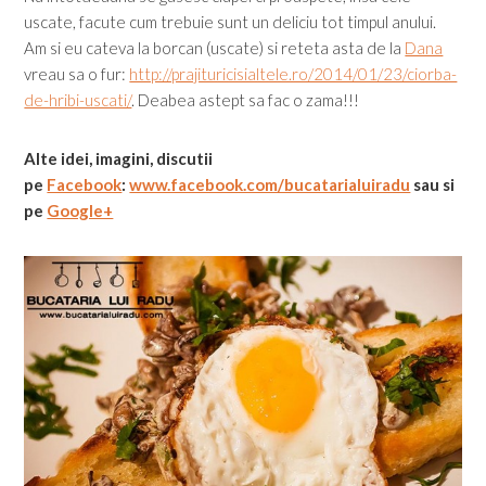
uscate, facute cum trebuie sunt un deliciu tot timpul anului.
Am si eu cateva la borcan (uscate) si reteta asta de la
Dana
vreau sa o fur:
http://prajituricisialtele.ro/2014/01/23/ciorba-
de-hribi-uscati/
. Deabea astept sa fac o zama!!!
Alte idei, imagini, discutii
pe
Facebook
:
www.facebook.com/bucatarialuiradu
sau si
pe
Google+