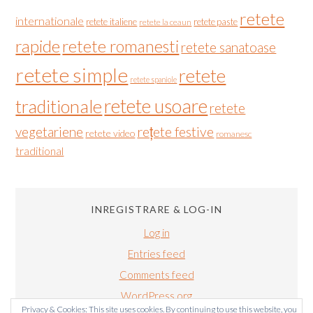
retete
internationale
retete italiene
retete paste
retete la ceaun
rapide
retete romanesti
retete sanatoase
retete simple
retete
retete spaniole
retete usoare
traditionale
retete
vegetariene
rețete festive
retete video
romanesc
traditional
INREGISTRARE & LOG-IN
Log in
Entries feed
Comments feed
WordPress.org
Privacy & Cookies: This site uses cookies. By continuing to use this website, you