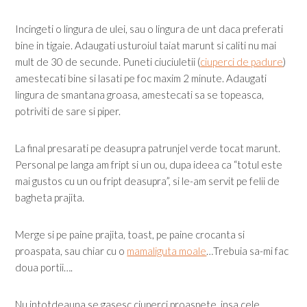
Incingeti o lingura de ulei, sau o lingura de unt daca preferati
bine in tigaie. Adaugati usturoiul taiat marunt si caliti nu mai
mult de 30 de secunde. Puneti ciuciuletii (
ciuperci de padure
)
amestecati bine si lasati pe foc maxim 2 minute. Adaugati
lingura de smantana groasa, amestecati sa se topeasca,
potriviti de sare si piper.
La final presarati pe deasupra patrunjel verde tocat marunt.
Personal pe langa am fript si un ou, dupa ideea ca “totul este
mai gustos cu un ou fript deasupra”, si le-am servit pe felii de
bagheta prajita.
Merge si pe paine prajita, toast, pe paine crocanta si
proaspata, sau chiar cu o
mamaliguta moale
…Trebuia sa-mi fac
doua portii….
Nu intotdeauna se gasesc ciuperci proaspete, insa cele