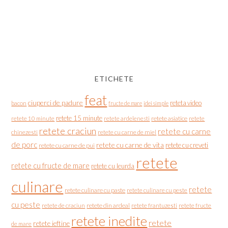
ETICHETE
feat
ciuperci de padure
reteta video
bacon
fructe de mare
idei simple
retete 15 minute
retete asiatice
retete
retete 10 minute
retete ardelenesti
retete craciun
retete cu carne
chinezesti
retete cu carne de miel
de porc
retete cu carne de vita
retete cu creveti
retete cu carne de pui
retete
retete cu fructe de mare
retete cu leurda
culinare
retete
retete culinare cu paste
retete culinare cu peste
cu peste
retete de craciun
retete din ardeal
retete frantuzesti
retete fructe
retete inedite
retete
retete ieftine
de mare