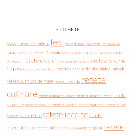
ETICHETE
feat
ciuperci de padure
reteta video
bacon
fructe de mare
idei simple
retete 15 minute
retete asiatice
retete
retete 10 minute
retete ardelenesti
retete craciun
retete cu carne
chinezesti
retete cu carne de miel
de porc
retete cu carne de vita
retete cu creveti
retete cu carne de pui
retete
retete cu fructe de mare
retete cu leurda
culinare
retete
retete culinare cu paste
retete culinare cu peste
cu peste
retete de craciun
retete din ardeal
retete frantuzesti
retete fructe
retete inedite
retete
retete ieftine
de mare
retete
internationale
retete italiene
retete paste
retete la ceaun