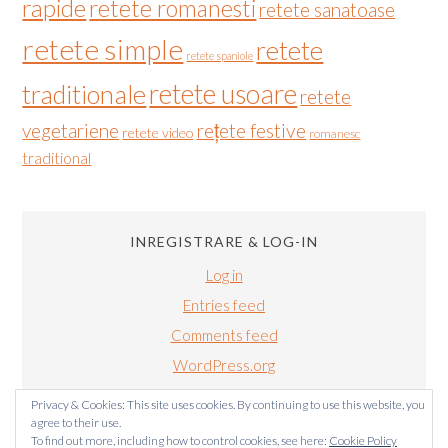
rapide
retete romanesti
retete sanatoase
retete simple
retete
retete spaniole
retete usoare
traditionale
retete
vegetariene
rețete festive
retete video
romanesc
traditional
INREGISTRARE & LOG-IN
Log in
Entries feed
Comments feed
WordPress.org
Privacy & Cookies: This site uses cookies. By continuing to use this website, you
agree to their use.
To find out more, including how to control cookies, see here:
Cookie Policy