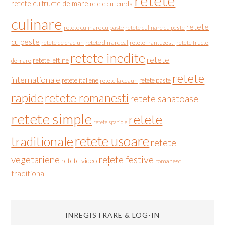
retete
retete cu fructe de mare
retete cu leurda
culinare
retete
retete culinare cu paste
retete culinare cu peste
cu peste
retete de craciun
retete din ardeal
retete frantuzesti
retete fructe
retete inedite
retete
retete ieftine
de mare
retete
internationale
retete italiene
retete paste
retete la ceaun
rapide
retete romanesti
retete sanatoase
retete simple
retete
retete spaniole
retete usoare
traditionale
retete
vegetariene
rețete festive
retete video
romanesc
traditional
INREGISTRARE & LOG-IN