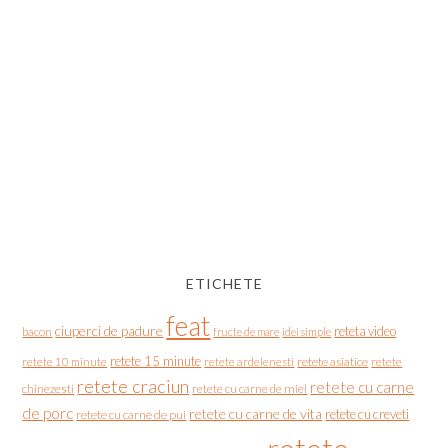
ETICHETE
feat
ciuperci de padure
reteta video
bacon
fructe de mare
idei simple
retete 15 minute
retete asiatice
retete
retete 10 minute
retete ardelenesti
retete craciun
retete cu carne
chinezesti
retete cu carne de miel
de porc
retete cu carne de vita
retete cu creveti
retete cu carne de pui