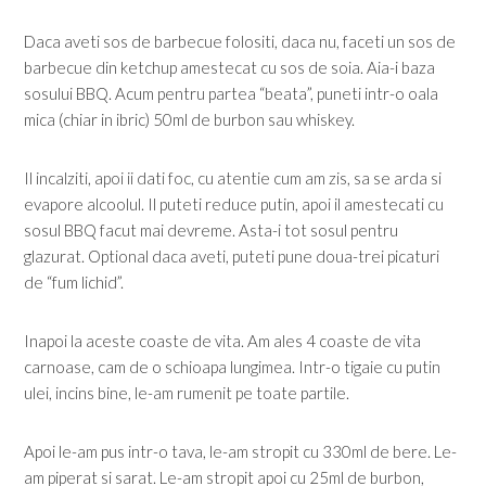
Daca aveti sos de barbecue folositi, daca nu, faceti un sos de
barbecue din ketchup amestecat cu sos de soia. Aia-i baza
sosului BBQ. Acum pentru partea “beata”, puneti intr-o oala
mica (chiar in ibric) 50ml de burbon sau whiskey.
Il incalziti, apoi ii dati foc, cu atentie cum am zis, sa se arda si
evapore alcoolul. Il puteti reduce putin, apoi il amestecati cu
sosul BBQ facut mai devreme. Asta-i tot sosul pentru
glazurat. Optional daca aveti, puteti pune doua-trei picaturi
de “fum lichid”.
Inapoi la aceste coaste de vita. Am ales 4 coaste de vita
carnoase, cam de o schioapa lungimea. Intr-o tigaie cu putin
ulei, incins bine, le-am rumenit pe toate partile.
Apoi le-am pus intr-o tava, le-am stropit cu 330ml de bere. Le-
am piperat si sarat. Le-am stropit apoi cu 25ml de burbon,