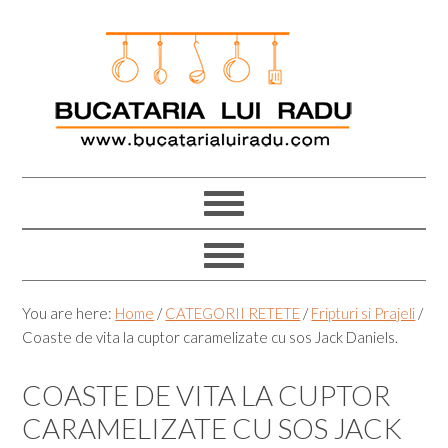
Skip
Skip
Skip
Skip
to
to
to
to
primary
main
primary
footer
navigation
content
sidebar
You are here:
Home
/
CATEGORII RETETE
/
Fripturi si Prajeli
/
Coaste de vita la cuptor caramelizate cu sos Jack Daniels.
COASTE DE VITA LA CUPTOR
CARAMELIZATE CU SOS JACK