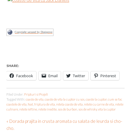
Copyright secured by Digiprove
SHARE:
Facebook
Email
Twitter
Pinterest
Filed Under:
Fripturi si Prajeli
Tagged With:
coaste de vita
,
coaste de vita la cuptor cu sos
,
coaste la cuptor
,
cum se fac
coastele de vita
,
feat
,
friptura de vita
,
reteta coaste de vita
,
retete cu carne de vita
,
retete
culinare
,
retete ieftine
,
retete inedite
,
sos de burbon
,
sos de whisky
,
vita la cuptor
« Dorada prajita in crusta aromata cu salata de leurda si cho-
cho.