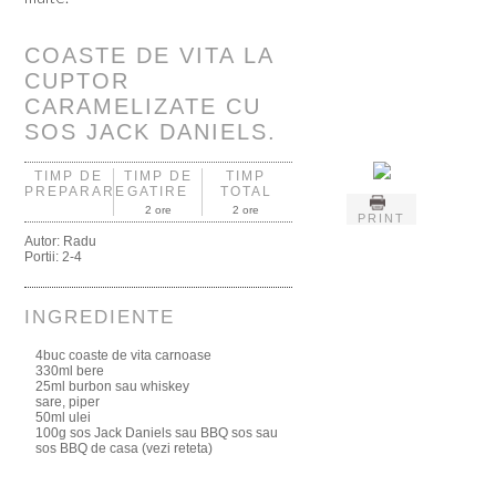
COASTE DE VITA LA
CUPTOR
CARAMELIZATE CU
SOS JACK DANIELS.
TIMP DE
TIMP DE
TIMP
PREPARARE
GATIRE
TOTAL
2 ore
2 ore
PRINT
Autor:
Radu
Portii:
2-4
INGREDIENTE
4buc coaste de vita carnoase
330ml bere
25ml burbon sau whiskey
sare, piper
50ml ulei
100g sos Jack Daniels sau BBQ sos sau
sos BBQ de casa (vezi reteta)