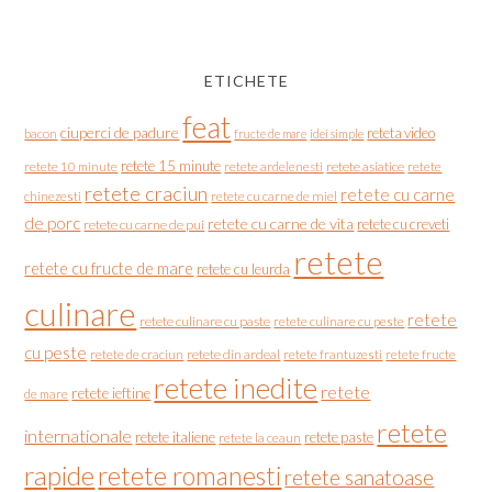
ETICHETE
feat
ciuperci de padure
reteta video
bacon
fructe de mare
idei simple
retete 15 minute
retete asiatice
retete
retete 10 minute
retete ardelenesti
retete craciun
retete cu carne
chinezesti
retete cu carne de miel
de porc
retete cu carne de vita
retete cu creveti
retete cu carne de pui
retete
retete cu fructe de mare
retete cu leurda
culinare
retete
retete culinare cu paste
retete culinare cu peste
cu peste
retete de craciun
retete din ardeal
retete frantuzesti
retete fructe
retete inedite
retete
retete ieftine
de mare
retete
internationale
retete italiene
retete paste
retete la ceaun
rapide
retete romanesti
retete sanatoase