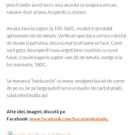
puteti omite acest lucru, insa alcoolul se evapora oricum,
ramane doar aroma. Acoperiti cu staniol.
Am pus tava la cuptor, la 150-160C, incalzit in prealabil
aproximativ 60 de minute. Verificati apoi daca carnea-i destul
de moale si patrunsa, daca nu mai lasati pana se face. Cand
sunt gata, descoperiti tava, ungeti bine coastele cu sosul
facut, si lasati inapoi in cuptor cam 20 de minute, merge si la
foc mai maire, 180C.
Se mananca “haiduceste” cu mana, smulgand bucati de carne
de pe os, iar pe langa puteti servi un munte de cartofi prajiti,
salata fiind inutila aici.
Alte idei, imagini, discutii pe
Facebook:
www.facebook.com/bucatarialuiradu.