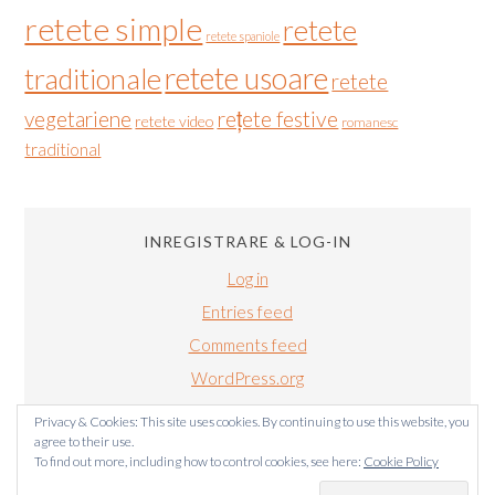
retete simple
retete
retete spaniole
retete usoare
traditionale
retete
vegetariene
rețete festive
retete video
romanesc
traditional
INREGISTRARE & LOG-IN
Log in
Entries feed
Comments feed
WordPress.org
Privacy & Cookies: This site uses cookies. By continuing to use this website, you
agree to their use.
To find out more, including how to control cookies, see here:
Cookie Policy