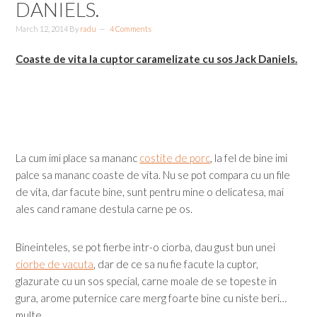
DANIELS.
March 12, 2014
By
radu
4 Comments
Coaste de vita la cuptor caramelizate cu sos Jack Daniels.
La cum imi place sa mananc
costite de porc
, la fel de bine imi
palce sa mananc coaste de vita. Nu se pot compara cu un file
de vita, dar facute bine, sunt pentru mine o delicatesa, mai
ales cand ramane destula carne pe os.
Bineinteles, se pot fierbe intr-o ciorba, dau gust bun unei
ciorbe de vacuta
, dar de ce sa nu fie facute la cuptor,
glazurate cu un sos special, carne moale de se topeste in
gura, arome puternice care merg foarte bine cu niste beri…
multe.