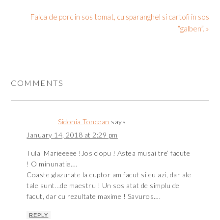
Falca de porc in sos tomat, cu sparanghel si cartofi in sos
“galben”. »
COMMENTS
Sidonia Toncean
says
January 14, 2018 at 2:29 pm
Tulai Marieeeee !Jos clopu ! Astea musai tre’ facute
! O minunatie….
Coaste glazurate la cuptor am facut si eu azi, dar ale
tale sunt…de maestru ! Un sos atat de simplu de
facut, dar cu rezultate maxime ! Savuros….
REPLY