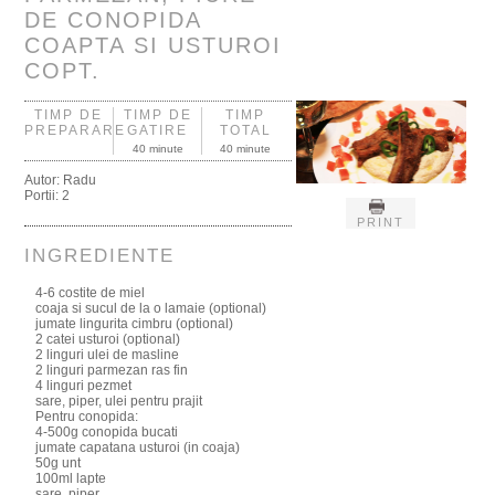
DE CONOPIDA
COAPTA SI USTUROI
COPT.
TIMP DE
TIMP DE
TIMP
PREPARARE
GATIRE
TOTAL
40 minute
40 minute
Autor:
Radu
Portii:
2
PRINT
INGREDIENTE
4-6 costite de miel
coaja si sucul de la o lamaie (optional)
jumate lingurita cimbru (optional)
2 catei usturoi (optional)
2 linguri ulei de masline
2 linguri parmezan ras fin
4 linguri pezmet
sare, piper, ulei pentru prajit
Pentru conopida:
4-500g conopida bucati
jumate capatana usturoi (in coaja)
50g unt
100ml lapte
sare, piper