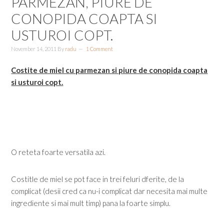
PARMEZAN, PIURE DE
CONOPIDA COAPTA SI
USTUROI COPT.
November 14, 2011
By
radu
1 Comment
Costite de miel cu parmezan si piure de conopida coapta
si usturoi copt.
O reteta foarte versatila azi.
Costitle de miel se pot face in trei feluri dferite, de la
complicat (desii cred ca nu-i complicat dar necesita mai multe
ingrediente si mai mult timp) pana la foarte simplu.