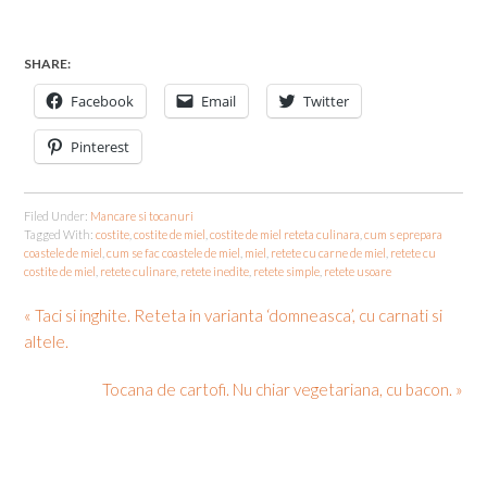
SHARE:
Facebook
Email
Twitter
Pinterest
Filed Under:
Mancare si tocanuri
Tagged With:
costite
,
costite de miel
,
costite de miel reteta culinara
,
cum s eprepara
coastele de miel
,
cum se fac coastele de miel
,
miel
,
retete cu carne de miel
,
retete cu
costite de miel
,
retete culinare
,
retete inedite
,
retete simple
,
retete usoare
« Taci si inghite. Reteta in varianta ‘domneasca’, cu carnati si
altele.
Tocana de cartofi. Nu chiar vegetariana, cu bacon. »