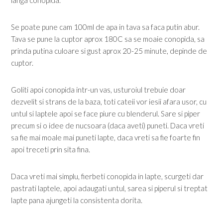
langa conopida.
Se poate pune cam 100ml de apa in tava sa faca putin abur.
Tava se pune la cuptor aprox 180C sa se moaie conopida, sa
prinda putina culoare si gust aprox 20-25 minute, depinde de
cuptor.
Goliti apoi conopida intr-un vas, usturoiul trebuie doar
dezvelit si strans de la baza, toti cateii vor iesii afara usor, cu
untul si laptele apoi se face piure cu blenderul. Sare si piper
precum si o idee de nucsoara (daca aveti) puneti. Daca vreti
sa fie mai moale mai puneti lapte, daca vreti sa fie foarte fin
apoi treceti prin sita fina.
Daca vreti mai simplu, fierbeti conopida in lapte, scurgeti dar
pastrati laptele, apoi adaugati untul, sarea si piperul si treptat
lapte pana ajungeti la consistenta dorita.