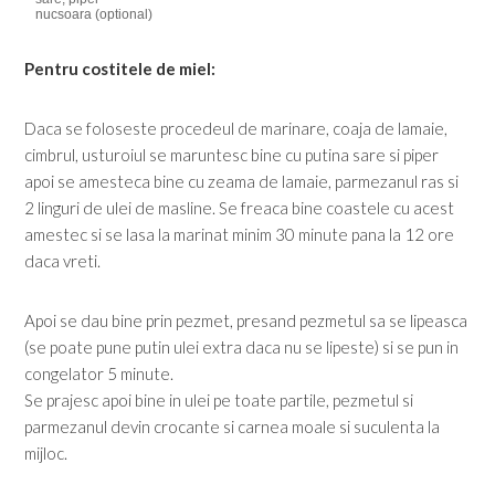
nucsoara (optional)
Pentru costitele de miel:
Daca se foloseste procedeul de marinare, coaja de lamaie,
cimbrul, usturoiul se maruntesc bine cu putina sare si piper
apoi se amesteca bine cu zeama de lamaie, parmezanul ras si
2 linguri de ulei de masline. Se freaca bine coastele cu acest
amestec si se lasa la marinat minim 30 minute pana la 12 ore
daca vreti.
Apoi se dau bine prin pezmet, presand pezmetul sa se lipeasca
(se poate pune putin ulei extra daca nu se lipeste) si se pun in
congelator 5 minute.
Se prajesc apoi bine in ulei pe toate partile, pezmetul si
parmezanul devin crocante si carnea moale si suculenta la
mijloc.