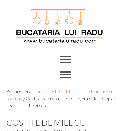
Skip
Skip
Skip
Skip
to
to
to
to
primary
main
primary
footer
navigation
content
sidebar
You are here:
Home
/
CATEGORII RETETE
/
Mancare si
tocanuri
/
Costite de miel cu parmezan, piure de conopida
coapta si usturoi copt.
COSTITE DE MIEL CU