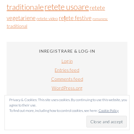
retete usoare
traditionale
retete
vegetariene
rețete festive
retete video
romanesc
traditional
INREGISTRARE & LOG-IN
Log in
Entries feed
Comments feed
WordPress.org
Privacy & Cookies: This site uses cookies. By continuing to use this website, you
agree to their use.
To find out more, including how to control cookies, see here:
Cookie Policy
BUCATARIALUIRADU.COM COPYRIGHT © 2011-2024. TOATE
DREPTURILE SUNT REZERVATE.