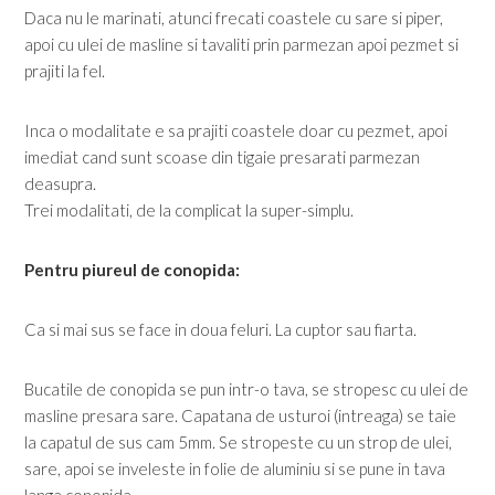
Daca nu le marinati, atunci frecati coastele cu sare si piper,
apoi cu ulei de masline si tavaliti prin parmezan apoi pezmet si
prajiti la fel.
Inca o modalitate e sa prajiti coastele doar cu pezmet, apoi
imediat cand sunt scoase din tigaie presarati parmezan
deasupra.
Trei modalitati, de la complicat la super-simplu.
Pentru piureul de conopida:
Ca si mai sus se face in doua feluri. La cuptor sau fiarta.
Bucatile de conopida se pun intr-o tava, se stropesc cu ulei de
masline presara sare. Capatana de usturoi (intreaga) se taie
la capatul de sus cam 5mm. Se stropeste cu un strop de ulei,
sare, apoi se inveleste in folie de aluminiu si se pune in tava