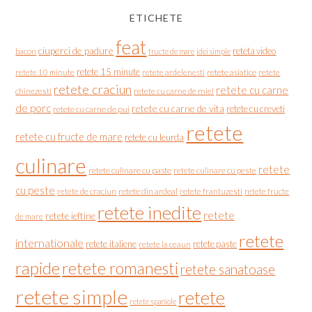
ETICHETE
feat
ciuperci de padure
reteta video
bacon
fructe de mare
idei simple
retete 15 minute
retete asiatice
retete
retete 10 minute
retete ardelenesti
retete craciun
retete cu carne
chinezesti
retete cu carne de miel
de porc
retete cu carne de vita
retete cu creveti
retete cu carne de pui
retete
retete cu fructe de mare
retete cu leurda
culinare
retete
retete culinare cu paste
retete culinare cu peste
cu peste
retete de craciun
retete din ardeal
retete frantuzesti
retete fructe
retete inedite
retete
retete ieftine
de mare
retete
internationale
retete italiene
retete paste
retete la ceaun
rapide
retete romanesti
retete sanatoase
retete simple
retete
retete spaniole