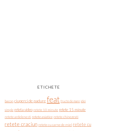
ETICHETE
feat
ciuperci de padure
bacon
fructe de mare
idei
reteta video
retete 15 minute
simple
retete 10 minute
retete asiatice
retete chinezesti
retete ardelenesti
retete craciun
retete cu
retete cu carne de miel