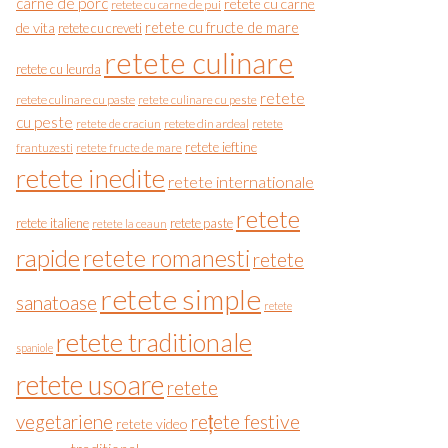
carne de porc
retete cu carne
retete cu carne de pui
de vita
retete cu fructe de mare
retete cu creveti
retete culinare
retete cu leurda
retete
retete culinare cu paste
retete culinare cu peste
cu peste
retete de craciun
retete din ardeal
retete
retete ieftine
frantuzesti
retete fructe de mare
retete inedite
retete internationale
retete
retete italiene
retete paste
retete la ceaun
rapide
retete romanesti
retete
retete simple
sanatoase
retete
retete traditionale
spaniole
retete usoare
retete
vegetariene
rețete festive
retete video