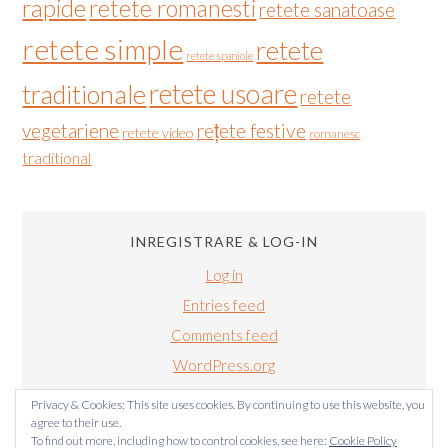
rapide
retete romanesti
retete sanatoase
retete simple
retete
retete spaniole
retete usoare
traditionale
retete
vegetariene
rețete festive
retete video
romanesc
traditional
INREGISTRARE & LOG-IN
Log in
Entries feed
Comments feed
WordPress.org
Privacy & Cookies: This site uses cookies. By continuing to use this website, you
agree to their use.
To find out more, including how to control cookies, see here:
Cookie Policy