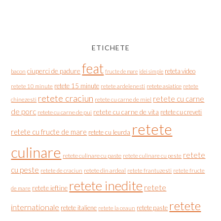
ETICHETE
feat
ciuperci de padure
reteta video
bacon
fructe de mare
idei simple
retete 15 minute
retete asiatice
retete
retete 10 minute
retete ardelenesti
retete craciun
retete cu carne
chinezesti
retete cu carne de miel
de porc
retete cu carne de vita
retete cu creveti
retete cu carne de pui
retete
retete cu fructe de mare
retete cu leurda
culinare
retete
retete culinare cu paste
retete culinare cu peste
cu peste
retete de craciun
retete din ardeal
retete frantuzesti
retete fructe
retete inedite
retete
retete ieftine
de mare
retete
internationale
retete italiene
retete paste
retete la ceaun