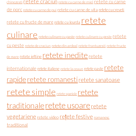
retete craciun
retete cu carne
chinezesti
retete cu carne de miel
de porc
retete cu carne de vita
retete cu creveti
retete cu carne de pui
retete
retete cu fructe de mare
retete cu leurda
culinare
retete
retete culinare cu paste
retete culinare cu peste
cu peste
retete de craciun
retete din ardeal
retete frantuzesti
retete fructe
retete inedite
retete
retete ieftine
de mare
retete
internationale
retete italiene
retete paste
retete la ceaun
rapide
retete romanesti
retete sanatoase
retete simple
retete
retete spaniole
retete usoare
traditionale
retete
vegetariene
rețete festive
retete video
romanesc
traditional