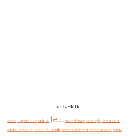
ETICHETE
feat
ciuperci de padure
reteta video
bacon
fructe de mare
idei simple
retete 15 minute
retete asiatice
retete
retete 10 minute
retete ardelenesti