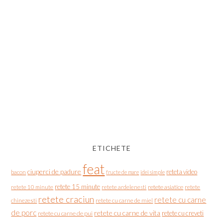
ETICHETE
feat
ciuperci de padure
reteta video
bacon
fructe de mare
idei simple
retete 15 minute
retete asiatice
retete
retete 10 minute
retete ardelenesti
retete craciun
retete cu carne
chinezesti
retete cu carne de miel
de porc
retete cu carne de vita
retete cu creveti
retete cu carne de pui