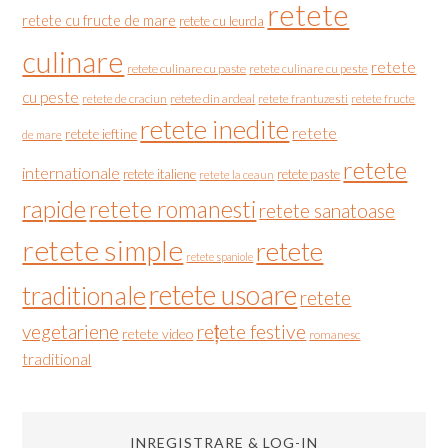
retete
retete cu fructe de mare
retete cu leurda
culinare
retete
retete culinare cu paste
retete culinare cu peste
cu peste
retete de craciun
retete din ardeal
retete frantuzesti
retete fructe
retete inedite
retete
retete ieftine
de mare
retete
internationale
retete italiene
retete paste
retete la ceaun
rapide
retete romanesti
retete sanatoase
retete simple
retete
retete spaniole
retete usoare
traditionale
retete
vegetariene
rețete festive
retete video
romanesc
traditional
INREGISTRARE & LOG-IN