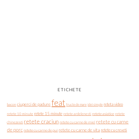
ETICHETE
feat
ciuperci de padure
reteta video
bacon
fructe de mare
idei simple
retete 15 minute
retete asiatice
retete
retete 10 minute
retete ardelenesti
retete craciun
retete cu carne
chinezesti
retete cu carne de miel
de porc
retete cu carne de vita
retete cu creveti
retete cu carne de pui