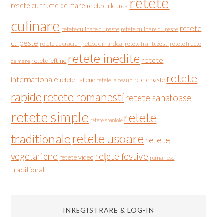
retete
retete cu fructe de mare
retete cu leurda
culinare
retete
retete culinare cu paste
retete culinare cu peste
cu peste
retete de craciun
retete din ardeal
retete frantuzesti
retete fructe
retete inedite
retete
retete ieftine
de mare
retete
internationale
retete italiene
retete paste
retete la ceaun
rapide
retete romanesti
retete sanatoase
retete simple
retete
retete spaniole
retete usoare
traditionale
retete
vegetariene
rețete festive
retete video
romanesc
traditional
INREGISTRARE & LOG-IN