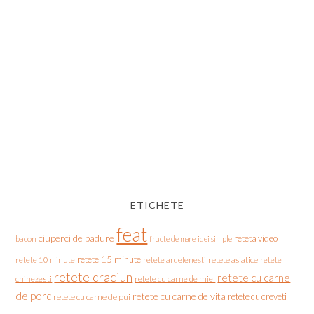
ETICHETE
feat
ciuperci de padure
reteta video
bacon
fructe de mare
idei simple
retete 15 minute
retete asiatice
retete
retete 10 minute
retete ardelenesti
retete craciun
retete cu carne
chinezesti
retete cu carne de miel
de porc
retete cu carne de vita
retete cu creveti
retete cu carne de pui