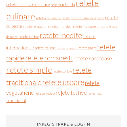
retete
retete cu fructe de mare
retete cu leurda
culinare
retete
retete culinare cu paste
retete culinare cu peste
cu peste
retete de craciun
retete din ardeal
retete frantuzesti
retete fructe
retete inedite
retete
retete ieftine
de mare
retete
internationale
retete italiene
retete paste
retete la ceaun
rapide
retete romanesti
retete sanatoase
retete simple
retete
retete spaniole
retete usoare
traditionale
retete
vegetariene
rețete festive
retete video
romanesc
traditional
INREGISTRARE & LOG-IN