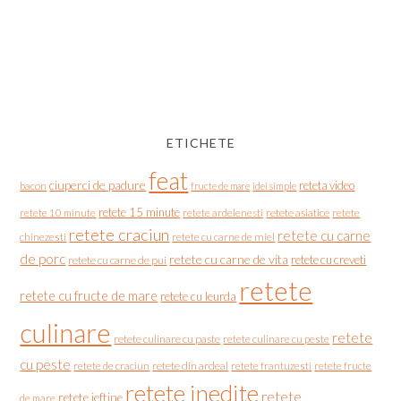
ETICHETE
feat
ciuperci de padure
reteta video
bacon
fructe de mare
idei simple
retete 15 minute
retete asiatice
retete
retete 10 minute
retete ardelenesti
retete craciun
retete cu carne
chinezesti
retete cu carne de miel
de porc
retete cu carne de vita
retete cu creveti
retete cu carne de pui
retete
retete cu fructe de mare
retete cu leurda
culinare
retete
retete culinare cu paste
retete culinare cu peste
cu peste
retete de craciun
retete din ardeal
retete frantuzesti
retete fructe
retete inedite
retete
retete ieftine
de mare