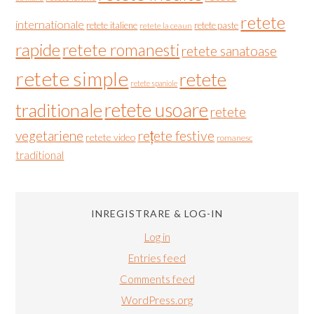
retete
internationale
retete italiene
retete paste
retete la ceaun
rapide
retete romanesti
retete sanatoase
retete simple
retete
retete spaniole
retete usoare
traditionale
retete
vegetariene
rețete festive
retete video
romanesc
traditional
INREGISTRARE & LOG-IN
Log in
Entries feed
Comments feed
WordPress.org