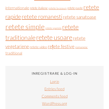
retete
internationale
retete italiene
retete paste
retete la ceaun
rapide
retete romanesti
retete sanatoase
retete simple
retete
retete spaniole
retete usoare
traditionale
retete
vegetariene
rețete festive
retete video
romanesc
traditional
INREGISTRARE & LOG-IN
Log in
Entries feed
Comments feed
WordPress.org