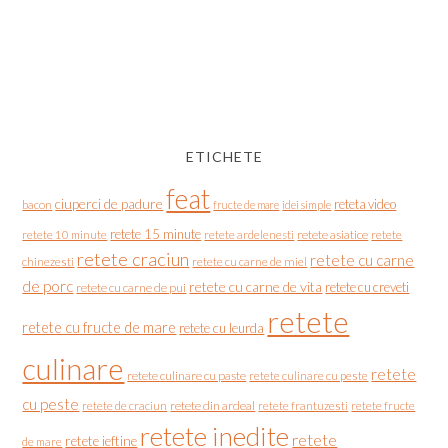
ETICHETE
feat
ciuperci de padure
reteta video
bacon
fructe de mare
idei simple
retete 15 minute
retete asiatice
retete
retete 10 minute
retete ardelenesti
retete craciun
retete cu carne
chinezesti
retete cu carne de miel
de porc
retete cu carne de vita
retete cu creveti
retete cu carne de pui
retete
retete cu fructe de mare
retete cu leurda
culinare
retete
retete culinare cu paste
retete culinare cu peste
cu peste
retete de craciun
retete din ardeal
retete frantuzesti
retete fructe
retete inedite
retete
retete ieftine
de mare