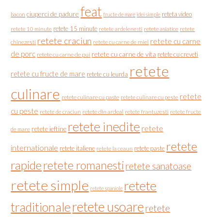
feat
ciuperci de padure
reteta video
bacon
fructe de mare
idei simple
retete 15 minute
retete asiatice
retete
retete 10 minute
retete ardelenesti
retete craciun
retete cu carne
chinezesti
retete cu carne de miel
de porc
retete cu carne de vita
retete cu creveti
retete cu carne de pui
retete
retete cu fructe de mare
retete cu leurda
culinare
retete
retete culinare cu paste
retete culinare cu peste
cu peste
retete de craciun
retete din ardeal
retete frantuzesti
retete fructe
retete inedite
retete
retete ieftine
de mare
retete
internationale
retete italiene
retete paste
retete la ceaun
rapide
retete romanesti
retete sanatoase
retete simple
retete
retete spaniole
retete usoare
traditionale
retete