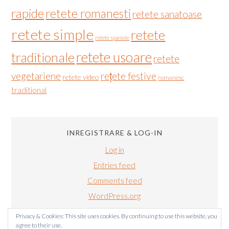
rapide
retete romanesti
retete sanatoase
retete simple
retete
retete spaniole
retete usoare
traditionale
retete
vegetariene
rețete festive
retete video
romanesc
traditional
INREGISTRARE & LOG-IN
Log in
Entries feed
Comments feed
WordPress.org
Privacy & Cookies: This site uses cookies. By continuing to use this website, you
agree to their use.