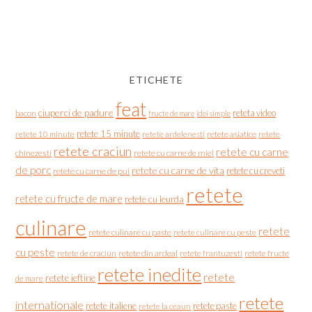
ETICHETE
feat
ciuperci de padure
reteta video
bacon
fructe de mare
idei simple
retete 15 minute
retete asiatice
retete
retete 10 minute
retete ardelenesti
retete craciun
retete cu carne
chinezesti
retete cu carne de miel
de porc
retete cu carne de vita
retete cu creveti
retete cu carne de pui
retete
retete cu fructe de mare
retete cu leurda
culinare
retete
retete culinare cu paste
retete culinare cu peste
cu peste
retete de craciun
retete din ardeal
retete frantuzesti
retete fructe
retete inedite
retete
retete ieftine
de mare
retete
internationale
retete italiene
retete paste
retete la ceaun