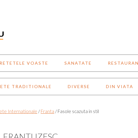
RETETELE VOASTE
SANATATE
RESTAURA
ETE TRADITIONALE
DIVERSE
DIN VIATA
ete Internationale
/
Franta
/
Fasole scazuta in stil
IL FRANTUZESC