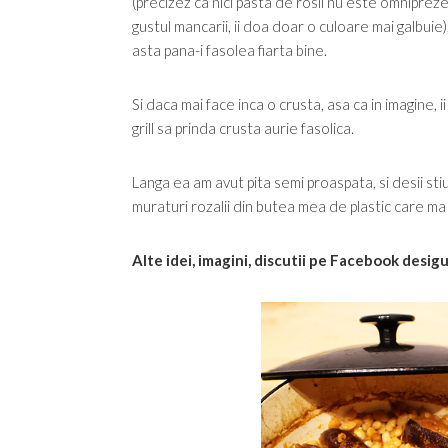
(precizez ca nici pasta de rosii nu este omniprez
gustul mancarii, ii doa doar o culoare mai galbuie)
asta pana-i fasolea fiarta bine.
Si daca mai face inca o crusta, asa ca in imagine, ii
grill sa prinda crusta aurie fasolica.
Langa ea am avut pita semi proaspata, si desii sti
muraturi rozalii din butea mea de plastic care ma
Alte idei, imagini, discutii pe Facebook desig