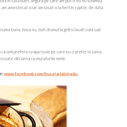
enta in cassoulet, lingura pe care am pus-o eu nu schimba
, am amestecat si iar am lasat-o la fiert in cuptor, de data
 numa buna, daca nu, dati drumul la grill si lasati oala sub
u ca unii prefera ceapa rosie pe care eu o prefer la zama,
 scoate din iarna cu muraturile mele.
ur:
www.facebook.com/bucatarialuiradu
.