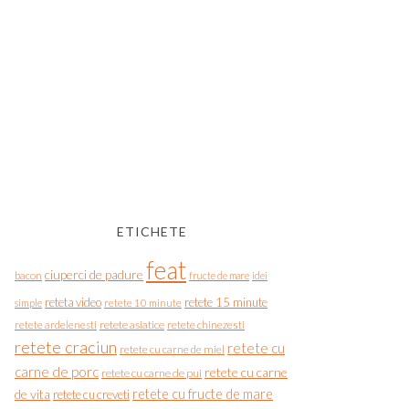
ETICHETE
feat
ciuperci de padure
bacon
fructe de mare
idei
reteta video
retete 15 minute
simple
retete 10 minute
retete asiatice
retete chinezesti
retete ardelenesti
retete craciun
retete cu
retete cu carne de miel
carne de porc
retete cu carne
retete cu carne de pui
de vita
retete cu fructe de mare
retete cu creveti