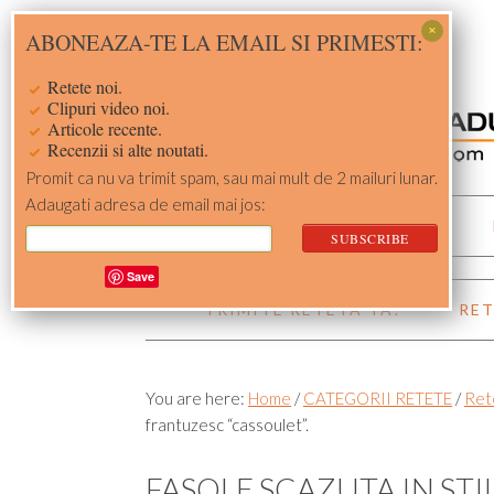
Skip
Skip
Skip
Skip
ABONEAZA-TE LA EMAIL SI PRIMESTI:
to
to
to
to
primary
main
primary
footer
Retete noi.
navigation
content
sidebar
Clipuri video noi.
Articole recente.
Recenzii si alte noutati.
Promit ca nu va trimit spam, sau mai mult de 2 mailuri lunar.
Adaugati adresa de email mai jos:
ACASA
RETETE
Save
TRIMITE RETETA TA!
RET
You are here:
Home
/
CATEGORII RETETE
/
Ret
frantuzesc “cassoulet”.
FASOLE SCAZUTA IN ST