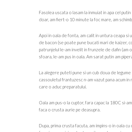
Fasolea uscata o lasam la inmuiat in apa cel putin
doar, am fiert-o 10 minute la foc mare, am schimba
Apoi in oala de fonta, am calit in untura ceapa si
de bacon (se poate pune bucati mari de kaizer, cos
patrunjelul le-am invelit in frunzele de dafin (am
sfoara, le-am pus in oala. Am sarat putin am piper
La alegere puteti pune si un cub doua de legume sa
cassouletul frantuzesc n-am vazut pana acum in ni
care o aduc preparatului.
Oala am pus-o la cuptor, fara capac la 180C si-am 
faca o crusta aurie pe deasupra.
Dupa, prima crusta facuta, am impins-o in oala cu 