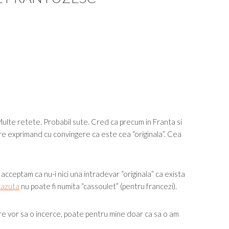
Multe retete. Probabil sute. Cred ca precum in Franta si
are exprimand cu convingere ca este cea “originala”. Cea
 acceptam ca nu-i nici una intradevar “originala” ca exista
cazuta
nu poate fi numita “cassoulet” (pentru francezi).
are vor sa o incerce, poate pentru mine doar ca sa o am