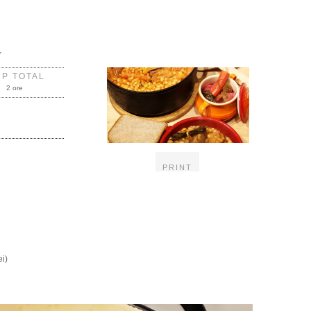
.
MP TOTAL
2 ore
PRINT
ei)