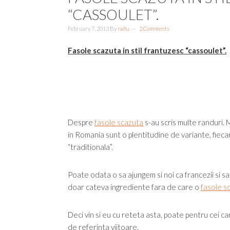
“CASSOULET”.
February 7, 2013
By
radu
2 Comments
Fasole scazuta in stil frantuzesc “cassoulet”.
Despre
fasole scazuta
s-au scris multe randuri. 
in Romania sunt o plentitudine de variante, fiec
“traditionala”.
Poate odata o sa ajungem si noi ca francezii si sa
doar cateva ingrediente fara de care o
fasole s
Deci vin si eu cu reteta asta, poate pentru cei c
de referinta viitoare.