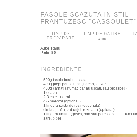
FASOLE SCAZUTA IN STIL
FRANTUZESC "CASSOULET"
TIMP DE
TIMP DE GATIRE
TI
PREPARARE
2 ore
Autor:
Radu
Portii:
6-8
INGREDIENTE
500g fasole boabe uscata
400g piept porc afumat, bacon, kaizer
400g carnati (afumati dar nu uscati, sau proaspeti)
1 ceapa
2-3 catei usturoi
4-5 morcovi (optionali)
1 lingura pasta de rosii (optionala)
cimbru, dafin, patrunjel, rozmarin (optional)
1 lingura untura (gasca, rata sau porc, daca nu 100ml ul
sare, piper