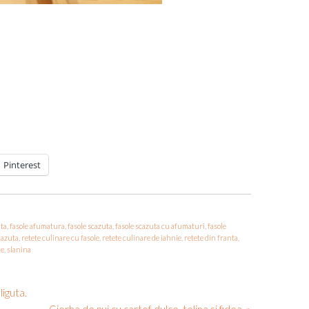
Pinterest
uta
,
fasole afumatura
,
fasole scazuta
,
fasole scazuta cu afumaturi
,
fasole
cazuta
,
retete culinare cu fasole
,
retete culinare de iahnie
,
retete din franta
,
le
,
slanina
liguta.