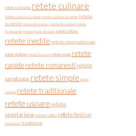
retete culinare
retete cu leurda
retete
retete culinare cu paste
retete culinare cu peste
cu peste
retete de craciun
retete din ardeal
retete
retete ieftine
frantuzesti
retete fructe de mare
retete inedite
retete internationale
retete
retete italiene
retete paste
retete la ceaun
rapide
retete romanesti
retete
retete simple
sanatoase
retete
retete traditionale
spaniole
retete usoare
retete
vegetariene
rețete festive
retete video
traditional
romanesc