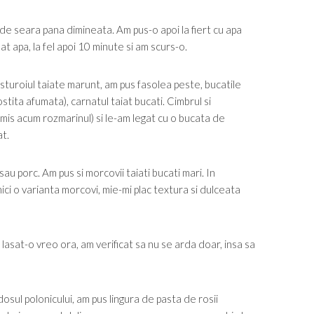
 de seara pana dimineata. Am pus-o apoi la fiert cu apa
t apa, la fel apoi 10 minute si am scurs-o.
 usturoiul taiate marunt, am pus fasolea peste, bucatile
tita afumata), carnatul taiat bucati. Cimbrul si
 omis acum rozmarinul) si le-am legat cu o bucata de
at.
u porc. Am pus si morcovii taiati bucati mari. In
ci o varianta morcovi, mie-mi plac textura si dulceata
lasat-o vreo ora, am verificat sa nu se arda doar, insa sa
dosul polonicului, am pus lingura de pasta de rosii