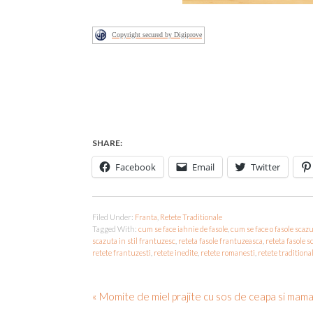
Copyright secured by Digiprove
SHARE:
Facebook
Email
Twitter
Filed Under:
Franta
,
Retete Traditionale
Tagged With:
cum se face iahnie de fasole
,
cum se face o fasole scaz
scazuta in stil frantuzesc
,
reteta fasole frantuzeasca
,
reteta fasole s
retete frantuzesti
,
retete inedite
,
retete romanesti
,
retete traditiona
« Momite de miel prajite cu sos de ceapa si mama