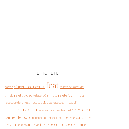
ETICHETE
feat
ciuperci de padure
bacon
fructe de mare
idei
reteta video
retete 15 minute
simple
retete 10 minute
retete asiatice
retete chinezesti
retete ardelenesti
retete craciun
retete cu
retete cu carne de miel
carne de porc
retete cu carne
retete cu carne de pui
de vita
retete cu fructe de mare
retete cu creveti