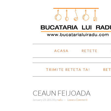
Skip
Skip
Skip
Skip
to
to
to
to
primary
main
primary
footer
navigation
content
sidebar
ACASA
RETETE
TRIMITE RETETA TA!
RET
CEAUN FEIJOADA
January 23, 2012
By
radu
Leave a Comment