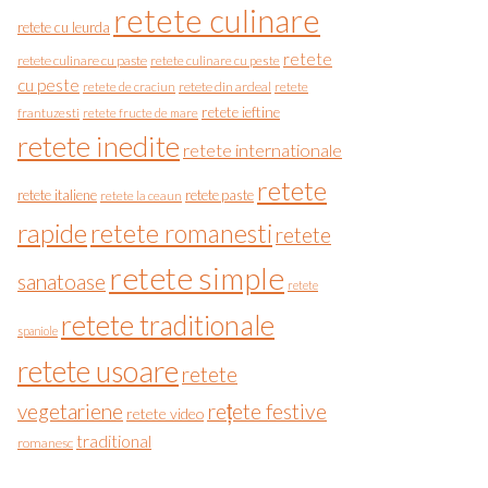
retete culinare
retete cu leurda
retete
retete culinare cu paste
retete culinare cu peste
cu peste
retete de craciun
retete din ardeal
retete
retete ieftine
frantuzesti
retete fructe de mare
retete inedite
retete internationale
retete
retete italiene
retete paste
retete la ceaun
rapide
retete romanesti
retete
retete simple
sanatoase
retete
retete traditionale
spaniole
retete usoare
retete
vegetariene
rețete festive
retete video
traditional
romanesc