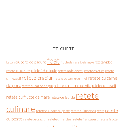
ETICHETE
feat
ciuperci de padure
reteta video
bacon
fructe de mare
idei simple
retete 15 minute
retete asiatice
retete
retete 10 minute
retete ardelenesti
retete craciun
retete cu carne
chinezesti
retete cu carne de miel
de porc
retete cu carne de vita
retete cu creveti
retete cu carne de pui
retete
retete cu fructe de mare
retete cu leurda
culinare
retete
retete culinare cu paste
retete culinare cu peste
cu peste
retete de craciun
retete din ardeal
retete frantuzesti
retete fructe