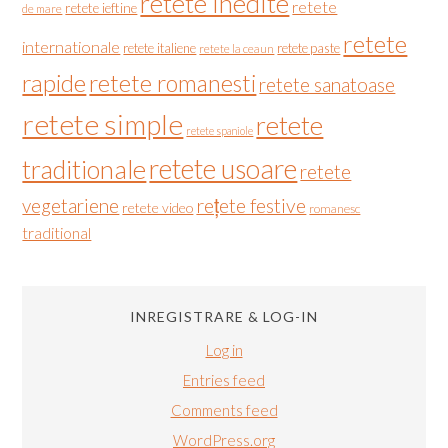
retete inedite
retete
retete ieftine
de mare
retete
internationale
retete italiene
retete paste
retete la ceaun
rapide
retete romanesti
retete sanatoase
retete simple
retete
retete spaniole
retete usoare
traditionale
retete
vegetariene
rețete festive
retete video
romanesc
traditional
INREGISTRARE & LOG-IN
Log in
Entries feed
Comments feed
WordPress.org