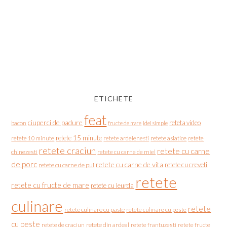
ETICHETE
feat
ciuperci de padure
reteta video
bacon
fructe de mare
idei simple
retete 15 minute
retete asiatice
retete
retete 10 minute
retete ardelenesti
retete craciun
retete cu carne
chinezesti
retete cu carne de miel
de porc
retete cu carne de vita
retete cu creveti
retete cu carne de pui
retete
retete cu fructe de mare
retete cu leurda
culinare
retete
retete culinare cu paste
retete culinare cu peste
cu peste
retete de craciun
retete din ardeal
retete frantuzesti
retete fructe