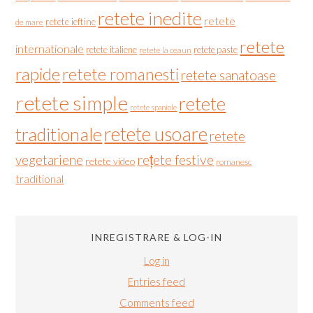
retete inedite
retete
retete ieftine
de mare
retete
internationale
retete italiene
retete paste
retete la ceaun
rapide
retete romanesti
retete sanatoase
retete simple
retete
retete spaniole
retete usoare
traditionale
retete
vegetariene
rețete festive
retete video
romanesc
traditional
INREGISTRARE & LOG-IN
Log in
Entries feed
Comments feed