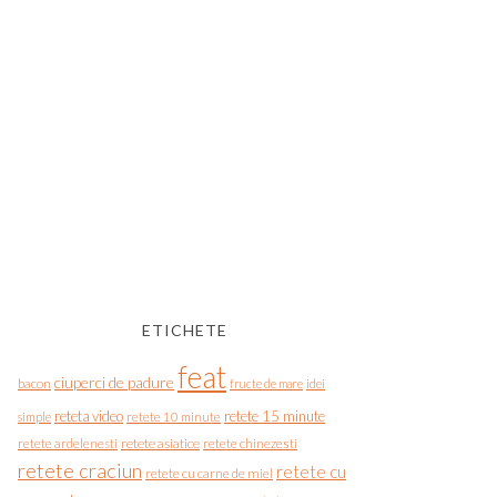
ETICHETE
feat
ciuperci de padure
bacon
fructe de mare
idei
reteta video
retete 15 minute
simple
retete 10 minute
retete asiatice
retete chinezesti
retete ardelenesti
retete craciun
retete cu
retete cu carne de miel