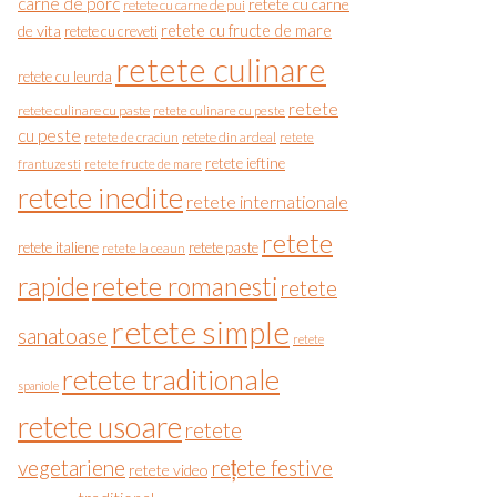
carne de porc
retete cu carne
retete cu carne de pui
de vita
retete cu fructe de mare
retete cu creveti
retete culinare
retete cu leurda
retete
retete culinare cu paste
retete culinare cu peste
cu peste
retete de craciun
retete din ardeal
retete
retete ieftine
frantuzesti
retete fructe de mare
retete inedite
retete internationale
retete
retete italiene
retete paste
retete la ceaun
rapide
retete romanesti
retete
retete simple
sanatoase
retete
retete traditionale
spaniole
retete usoare
retete
vegetariene
rețete festive
retete video