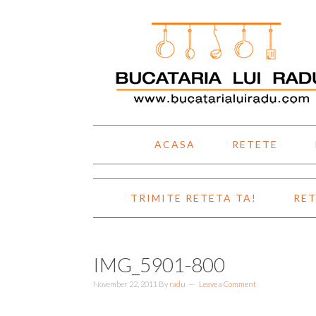
Skip
Skip
Skip
Skip
to
to
to
to
primary
main
primary
footer
navigation
content
sidebar
ACASA
RETETE
TRIMITE RETETA TA!
RET
IMG_5901-800
November 22, 2011
By
radu
Leave a Comment