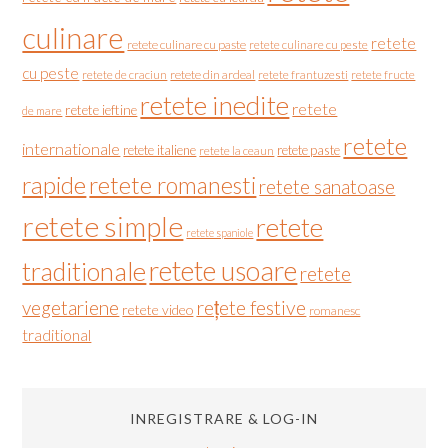
culinare
retete
retete culinare cu paste
retete culinare cu peste
cu peste
retete de craciun
retete din ardeal
retete frantuzesti
retete fructe
retete inedite
retete
retete ieftine
de mare
retete
internationale
retete italiene
retete paste
retete la ceaun
rapide
retete romanesti
retete sanatoase
retete simple
retete
retete spaniole
retete usoare
traditionale
retete
vegetariene
rețete festive
retete video
romanesc
traditional
INREGISTRARE & LOG-IN