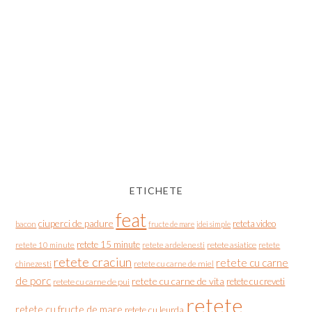
ETICHETE
feat
ciuperci de padure
reteta video
bacon
fructe de mare
idei simple
retete 15 minute
retete asiatice
retete
retete 10 minute
retete ardelenesti
retete craciun
retete cu carne
chinezesti
retete cu carne de miel
de porc
retete cu carne de vita
retete cu creveti
retete cu carne de pui
retete
retete cu fructe de mare
retete cu leurda