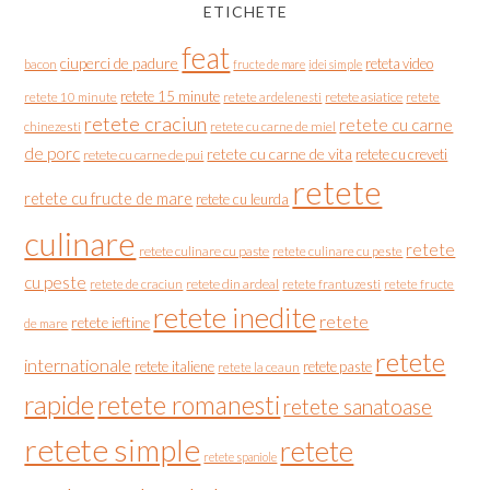
ETICHETE
feat
ciuperci de padure
reteta video
bacon
fructe de mare
idei simple
retete 15 minute
retete asiatice
retete
retete 10 minute
retete ardelenesti
retete craciun
retete cu carne
chinezesti
retete cu carne de miel
de porc
retete cu carne de vita
retete cu creveti
retete cu carne de pui
retete
retete cu fructe de mare
retete cu leurda
culinare
retete
retete culinare cu paste
retete culinare cu peste
cu peste
retete de craciun
retete din ardeal
retete frantuzesti
retete fructe
retete inedite
retete
retete ieftine
de mare
retete
internationale
retete italiene
retete paste
retete la ceaun
rapide
retete romanesti
retete sanatoase
retete simple
retete
retete spaniole