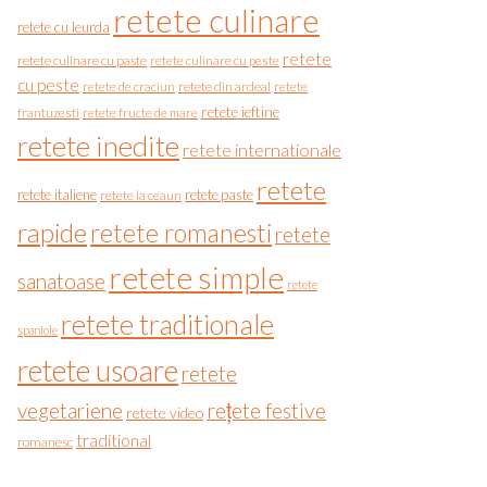
retete culinare
retete cu leurda
retete
retete culinare cu paste
retete culinare cu peste
cu peste
retete de craciun
retete din ardeal
retete
retete ieftine
frantuzesti
retete fructe de mare
retete inedite
retete internationale
retete
retete italiene
retete paste
retete la ceaun
rapide
retete romanesti
retete
retete simple
sanatoase
retete
retete traditionale
spaniole
retete usoare
retete
vegetariene
rețete festive
retete video
traditional
romanesc