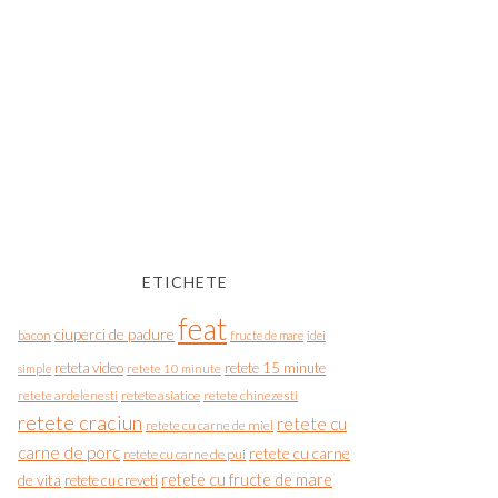
ETICHETE
feat
ciuperci de padure
bacon
fructe de mare
idei
reteta video
retete 15 minute
simple
retete 10 minute
retete asiatice
retete chinezesti
retete ardelenesti
retete craciun
retete cu
retete cu carne de miel
carne de porc
retete cu carne
retete cu carne de pui
de vita
retete cu fructe de mare
retete cu creveti