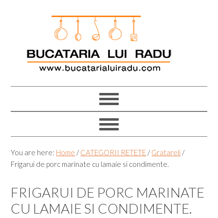
Skip
Skip
Skip
Skip
to
to
to
to
primary
main
primary
footer
navigation
content
sidebar
You are here:
Home
/
CATEGORII RETETE
/
Gratareli
/
Frigarui de porc marinate cu lamaie si condimente.
FRIGARUI DE PORC MARINATE
CU LAMAIE SI CONDIMENTE.