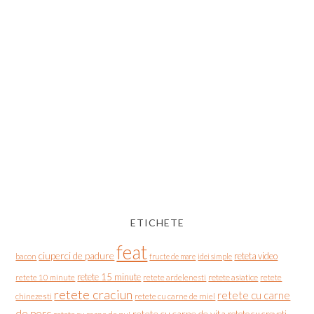
ETICHETE
feat
ciuperci de padure
reteta video
bacon
fructe de mare
idei simple
retete 15 minute
retete asiatice
retete
retete 10 minute
retete ardelenesti
retete craciun
retete cu carne
chinezesti
retete cu carne de miel
de porc
retete cu carne de vita
retete cu creveti