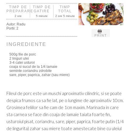
TIMP DE
TIMP DE
TIMP
PREPARARE
GATIRE
TOTAL
2 ore
5 minute
2 ore 5 minute
Autor:
Radu
Portii:
2
PRINT
INGREDIENTE
500g file de porc
2 linguri ulei
3-4 catei usturoi
coaja si sucul de la 1/4 lamaie
seminte coriandru zdrobite
sare, piper, paprica, zahar (sau miere)
Fileul de porc este un muschi aproximativ cilindric, si se poate
despica frumos ca sa fie lat, pe o lungime de aproximativ 10cm.
Grosimea feliilor sa fie cam de 1cm maxim. Marinada in care
sta carnea se face din coaja de lamaie taiata foarte fin,
usturoiul pisat, coriandru, sare, piper, paprica, foarte putin (1/4
de lingurita) zahar sau miere toate amestecate bine cu uleiul