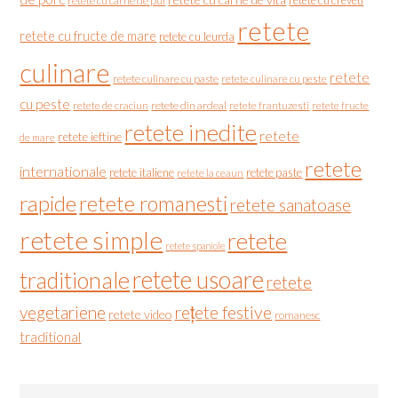
retete cu carne de pui
retete
retete cu fructe de mare
retete cu leurda
culinare
retete
retete culinare cu paste
retete culinare cu peste
cu peste
retete de craciun
retete din ardeal
retete frantuzesti
retete fructe
retete inedite
retete
retete ieftine
de mare
retete
internationale
retete italiene
retete paste
retete la ceaun
rapide
retete romanesti
retete sanatoase
retete simple
retete
retete spaniole
retete usoare
traditionale
retete
vegetariene
rețete festive
retete video
romanesc
traditional