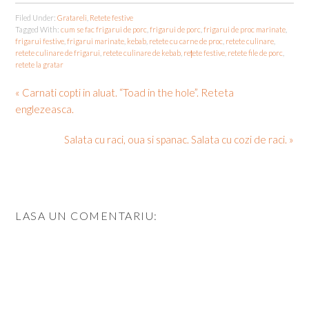
Filed Under:
Gratareli
,
Retete festive
Tagged With:
cum se fac frigarui de porc
,
frigarui de porc
,
frigarui de proc marinate
,
frigarui festive
,
frigarui marinate
,
kebab
,
retete cu carne de proc
,
retete culinare
,
retete culinare de frigarui
,
retete culinare de kebab
,
rețete festive
,
retete file de porc
,
retete la gratar
« Carnati copti in aluat. “Toad in the hole”. Reteta
englezeasca.
Salata cu raci, oua si spanac. Salata cu cozi de raci. »
LASA UN COMENTARIU: