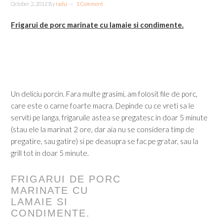
October 2, 2012
By
radu
1 Comment
Frigarui de porc marinate cu lamaie si condimente.
Un deliciu porcin. Fara multe grasimi, am folosit file de porc,
care este o carne foarte macra. Depinde cu ce vreti sa le
serviti pe langa, frigaruile astea se pregatesc in doar 5 minute
(stau ele la marinat 2 ore, dar aia nu se considera timp de
pregatire, sau gatire) si pe deasupra se fac pe gratar, sau la
grill tot in doar 5 minute.
FRIGARUI DE PORC
MARINATE CU
LAMAIE SI
CONDIMENTE.