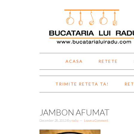
Skip
Skip
Skip
Skip
to
to
to
to
primary
main
primary
footer
navigation
content
sidebar
ACASA
RETETE
TRIMITE RETETA TA!
RET
JAMBON AFUMAT
December 28, 2013
By
radu
Leave a Comment