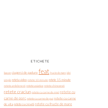
ETICHETE
feat
ciuperci de padure
bacon
fructe de mare
idei
reteta video
retete 15 minute
simple
retete 10 minute
retete asiatice
retete chinezesti
retete ardelenesti
retete craciun
retete cu
retete cu carne de miel
carne de porc
retete cu carne
retete cu carne de pui
de vita
retete cu fructe de mare
retete cu creveti