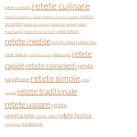
retete culinare
retete cu leurda
retete
retete culinare cu paste
retete culinare cu peste
cu peste
retete de craciun
retete din ardeal
retete
retete ieftine
frantuzesti
retete fructe de mare
retete inedite
retete internationale
retete
retete italiene
retete paste
retete la ceaun
rapide
retete romanesti
retete
retete simple
sanatoase
retete
retete traditionale
spaniole
retete usoare
retete
vegetariene
rețete festive
retete video
traditional
romanesc