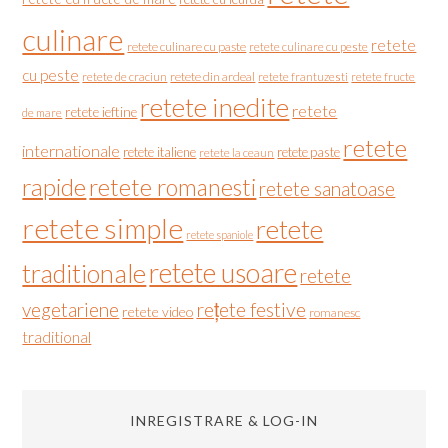
culinare
retete
retete culinare cu paste
retete culinare cu peste
cu peste
retete de craciun
retete din ardeal
retete frantuzesti
retete fructe
retete inedite
retete
retete ieftine
de mare
retete
internationale
retete italiene
retete paste
retete la ceaun
rapide
retete romanesti
retete sanatoase
retete simple
retete
retete spaniole
retete usoare
traditionale
retete
vegetariene
rețete festive
retete video
romanesc
traditional
INREGISTRARE & LOG-IN