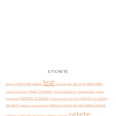
ETICHETE
feat
ciuperci de padure
reteta video
bacon
fructe de mare
idei simple
retete 15 minute
retete asiatice
retete
retete 10 minute
retete ardelenesti
retete craciun
retete cu carne
chinezesti
retete cu carne de miel
de porc
retete cu carne de vita
retete cu creveti
retete cu carne de pui
retete
retete cu fructe de mare
retete cu leurda