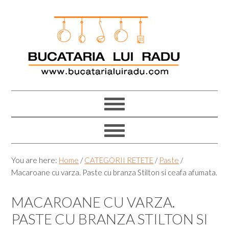
Skip
Skip
Skip
Skip
to
to
to
to
primary
main
primary
footer
navigation
content
sidebar
You are here:
Home
/
CATEGORII RETETE
/
Paste
/
Macaroane cu varza. Paste cu branza Stilton si ceafa afumata.
MACAROANE CU VARZA.
PASTE CU BRANZA STILTON SI