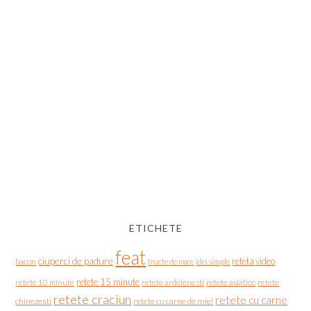
ETICHETE
feat
ciuperci de padure
reteta video
bacon
fructe de mare
idei simple
retete 15 minute
retete asiatice
retete
retete 10 minute
retete ardelenesti
retete craciun
retete cu carne
chinezesti
retete cu carne de miel