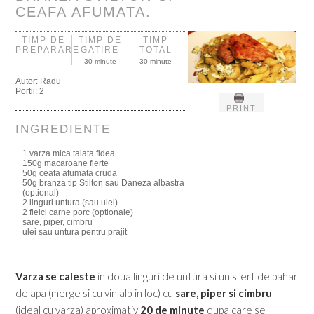
CEAFA AFUMATA.
TIMP DE
TIMP DE
TIMP
PREPARARE
GATIRE
TOTAL
30 minute
30 minute
Autor:
Radu
Portii:
2
PRINT
INGREDIENTE
1 varza mica taiata fidea
150g macaroane fierte
50g ceafa afumata cruda
50g branza tip Stilton sau Daneza albastra
(optional)
2 linguri untura (sau ulei)
2 fleici carne porc (optionale)
sare, piper, cimbru
ulei sau untura pentru prajit
Varza se caleste
in doua linguri de untura si un sfert de pahar
de apa (merge si cu vin alb in loc) cu
sare, piper si cimbru
(ideal cu varza) aproximativ
20 de minute
dupa care se