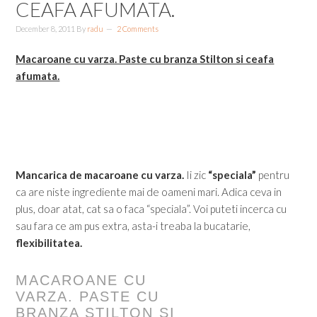
CEAFA AFUMATA.
December 8, 2011
By
radu
2 Comments
Macaroane cu varza. Paste cu branza Stilton si ceafa
afumata.
Mancarica de macaroane cu varza.
Ii zic
“speciala”
pentru
ca are niste ingrediente mai de oameni mari. Adica ceva in
plus, doar atat, cat sa o faca “speciala”. Voi puteti incerca cu
sau fara ce am pus extra, asta-i treaba la bucatarie,
flexibilitatea.
MACAROANE CU
VARZA. PASTE CU
BRANZA STILTON SI