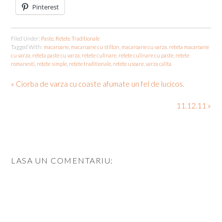
Pinterest
Filed Under:
Paste
,
Retete Traditionale
Tagged With:
macaroane
,
macaroane cu stilton
,
macaroane cu varza
,
reteta macaroane
cu varza
,
reteta paste cu varza
,
retete culinare
,
retete culinare cu paste
,
retete
romanesti
,
retete simple
,
retete traditionale
,
retete usoare
,
varza calita
« Ciorba de varza cu coaste afumate un fel de lucicos.
11.12.11 »
LASA UN COMENTARIU: