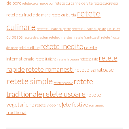
de porc
retete cu carne de vita
retete cu creveti
retete cu carne de pui
retete
retete cu fructe de mare
retete cu leurda
culinare
retete
retete culinare cu paste
retete culinare cu peste
cu peste
retete de craciun
retete din ardeal
retete frantuzesti
retete fructe
retete inedite
retete
retete ieftine
de mare
retete
internationale
retete italiene
retete paste
retete la ceaun
rapide
retete romanesti
retete sanatoase
retete simple
retete
retete spaniole
retete usoare
traditionale
retete
vegetariene
rețete festive
retete video
romanesc
traditional