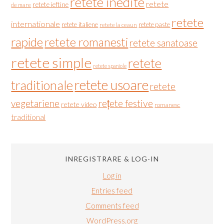
retete inedite
retete
retete ieftine
de mare
retete
internationale
retete italiene
retete paste
retete la ceaun
rapide
retete romanesti
retete sanatoase
retete simple
retete
retete spaniole
retete usoare
traditionale
retete
vegetariene
rețete festive
retete video
romanesc
traditional
INREGISTRARE & LOG-IN
Log in
Entries feed
Comments feed
WordPress.org