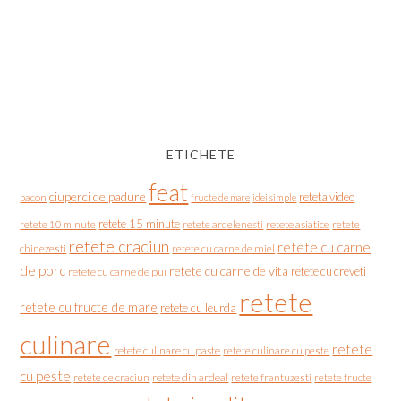
ETICHETE
feat
ciuperci de padure
reteta video
bacon
fructe de mare
idei simple
retete 15 minute
retete asiatice
retete
retete 10 minute
retete ardelenesti
retete craciun
retete cu carne
chinezesti
retete cu carne de miel
de porc
retete cu carne de vita
retete cu creveti
retete cu carne de pui
retete
retete cu fructe de mare
retete cu leurda
culinare
retete
retete culinare cu paste
retete culinare cu peste
cu peste
retete de craciun
retete din ardeal
retete frantuzesti
retete fructe