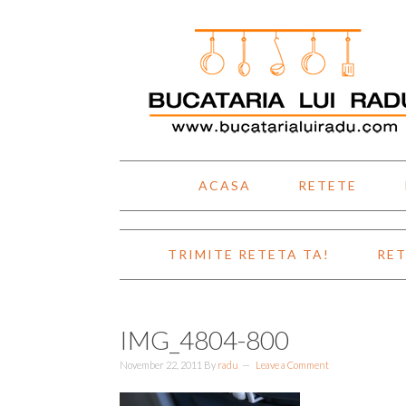
Skip
Skip
Skip
Skip
to
to
to
to
primary
main
primary
footer
navigation
content
sidebar
ACASA
RETETE
TRIMITE RETETA TA!
RET
IMG_4804-800
November 22, 2011
By
radu
Leave a Comment