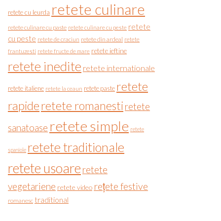
retete culinare
retete cu leurda
retete
retete culinare cu paste
retete culinare cu peste
cu peste
retete de craciun
retete din ardeal
retete
retete ieftine
frantuzesti
retete fructe de mare
retete inedite
retete internationale
retete
retete italiene
retete paste
retete la ceaun
rapide
retete romanesti
retete
retete simple
sanatoase
retete
retete traditionale
spaniole
retete usoare
retete
vegetariene
rețete festive
retete video
traditional
romanesc