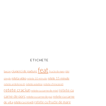
ETICHETE
feat
ciuperci de padure
bacon
fructe de mare
idei
reteta video
retete 15 minute
simple
retete 10 minute
retete asiatice
retete chinezesti
retete ardelenesti
retete craciun
retete cu
retete cu carne de miel
carne de porc
retete cu carne
retete cu carne de pui
de vita
retete cu fructe de mare
retete cu creveti