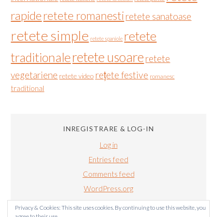
rapide
retete romanesti
retete sanatoase
retete simple
retete
retete spaniole
retete usoare
traditionale
retete
vegetariene
rețete festive
retete video
romanesc
traditional
INREGISTRARE & LOG-IN
Log in
Entries feed
Comments feed
WordPress.org
Privacy & Cookies: This site uses cookies. By continuing to use this website, you
agree to their use.