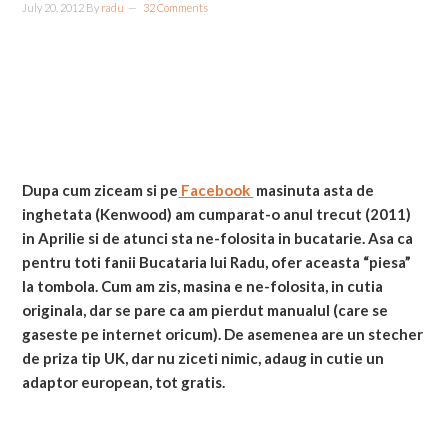
July 20, 2012
By
radu
32 Comments
Dupa cum ziceam si pe
Facebook
masinuta asta de
inghetata (Kenwood) am cumparat-o anul trecut (2011)
in Aprilie si de atunci sta ne-folosita in bucatarie. Asa ca
pentru toti fanii Bucataria lui Radu, ofer aceasta “piesa”
la tombola. Cum am zis, masina e ne-folosita, in cutia
originala, dar se pare ca am pierdut manualul (care se
gaseste pe internet oricum). De asemenea are un stecher
de priza tip UK, dar nu ziceti nimic, adaug in cutie un
adaptor european, tot gratis.