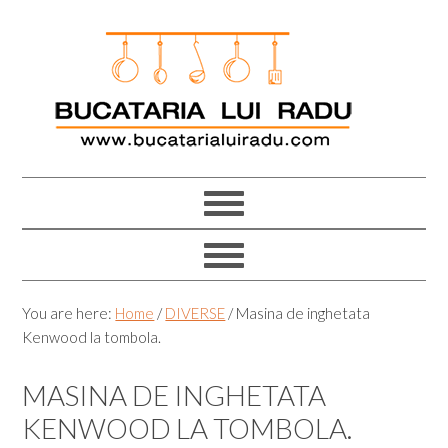
Skip
Skip
Skip
Skip
to
to
to
to
primary
main
primary
footer
navigation
content
sidebar
You are here:
Home
/
DIVERSE
/
Masina de inghetata
Kenwood la tombola.
MASINA DE INGHETATA
KENWOOD LA TOMBOLA.