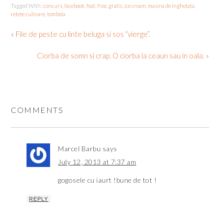
Tagged With:
concurs
,
facebook
,
feat
,
free
,
gratis
,
ice cream
,
masina de inghetata
,
retete culinare
,
tombola
« File de peste cu linte beluga si sos “vierge”.
Ciorba de somn si crap. O ciorba la ceaun sau in oala. »
COMMENTS
Marcel Barbu
says
July 12, 2013 at 7:37 am
gogosele cu iaurt !bune de tot !
REPLY