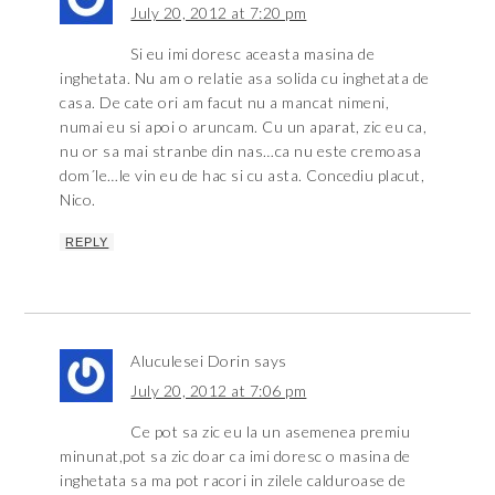
July 20, 2012 at 7:20 pm
Si eu imi doresc aceasta masina de
inghetata. Nu am o relatie asa solida cu inghetata de
casa. De cate ori am facut nu a mancat nimeni,
numai eu si apoi o aruncam. Cu un aparat, zic eu ca,
nu or sa mai stranbe din nas…ca nu este cremoasa
dom´le…le vin eu de hac si cu asta. Concediu placut,
Nico.
REPLY
Aluculesei Dorin
says
July 20, 2012 at 7:06 pm
Ce pot sa zic eu la un asemenea premiu
minunat,pot sa zic doar ca imi doresc o masina de
inghetata sa ma pot racori in zilele calduroase de