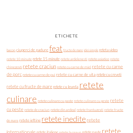
ETICHETE
feat
ciuperci de padure
reteta video
bacon
fructe de mare
idei simple
retete 15 minute
retete asiatice
retete
retete 10 minute
retete ardelenesti
retete craciun
retete cu carne
chinezesti
retete cu carne de miel
de porc
retete cu carne de vita
retete cu creveti
retete cu carne de pui
retete
retete cu fructe de mare
retete cu leurda
culinare
retete
retete culinare cu paste
retete culinare cu peste
cu peste
retete de craciun
retete din ardeal
retete frantuzesti
retete fructe
retete inedite
retete
retete ieftine
de mare
retete
internationale
retete italiene
retete paste
retete la ceaun