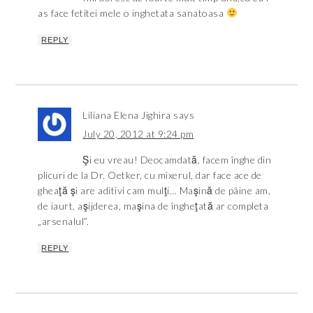
as face fetitei mele o inghetata sanatoasa
REPLY
Liliana Elena Jighira
says
July 20, 2012 at 9:24 pm
Şi eu vreau! Deocamdată, facem înghe din
plicuri de la Dr. Oetker, cu mixerul, dar face ace de
gheaţă şi are aditivi cam mulţi… Maşină de pâine am,
de iaurt, aşijderea, maşina de îngheţată ar completa
„arsenalul”.
REPLY