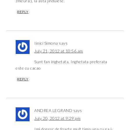
zmeura:), la asta jinduiesc.
REPLY
Iinici Simona
says
July 21, 2012 at 10:56 am
Sunt fan inghetata. Inghetata preferata
este cu cacao
REPLY
ANDREA LEGRAND
says
July 20, 2012 at 9:29 pm
Imi doresc de foarte mult timp una,cu ea i-