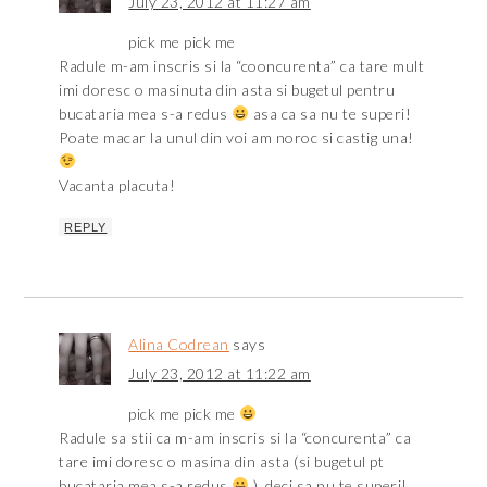
July 23, 2012 at 11:27 am
pick me pick me
Radule m-am inscris si la “cooncurenta” ca tare mult
imi doresc o masinuta din asta si bugetul pentru
bucataria mea s-a redus
asa ca sa nu te superi!
Poate macar la unul din voi am noroc si castig una!
Vacanta placuta!
REPLY
Alina Codrean
says
July 23, 2012 at 11:22 am
pick me pick me
Radule sa stii ca m-am inscris si la “concurenta” ca
tare imi doresc o masina din asta (si bugetul pt
bucataria mea s-a redus
), deci sa nu te superi!