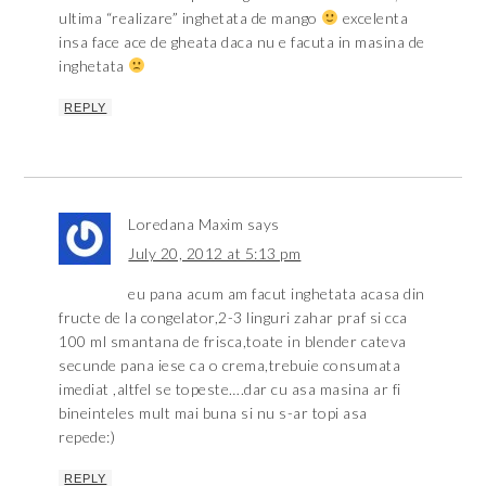
ultima “realizare” inghetata de mango
excelenta
insa face ace de gheata daca nu e facuta in masina de
inghetata
REPLY
Loredana Maxim
says
July 20, 2012 at 5:13 pm
eu pana acum am facut inghetata acasa din
fructe de la congelator,2-3 linguri zahar praf si cca
100 ml smantana de frisca,toate in blender cateva
secunde pana iese ca o crema,trebuie consumata
imediat ,altfel se topeste….dar cu asa masina ar fi
bineinteles mult mai buna si nu s-ar topi asa
repede:)
REPLY