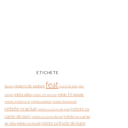
ETICHETE
feat
ciuperci de padure
bacon
fructe de mare
idei
reteta video
retete 15 minute
simple
retete 10 minute
retete asiatice
retete chinezesti
retete ardelenesti
retete craciun
retete cu
retete cu carne de miel
carne de porc
retete cu carne
retete cu carne de pui
de vita
retete cu fructe de mare
retete cu creveti