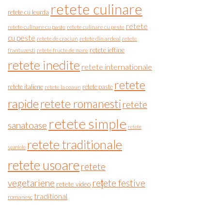
retete culinare
retete cu leurda
retete
retete culinare cu paste
retete culinare cu peste
cu peste
retete de craciun
retete din ardeal
retete
retete ieftine
frantuzesti
retete fructe de mare
retete inedite
retete internationale
retete
retete italiene
retete paste
retete la ceaun
rapide
retete romanesti
retete
retete simple
sanatoase
retete
retete traditionale
spaniole
retete usoare
retete
vegetariene
rețete festive
retete video
traditional
romanesc