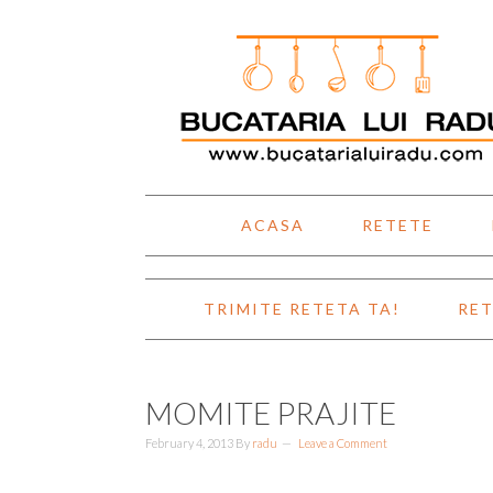
Skip
Skip
Skip
Skip
to
to
to
to
primary
main
primary
footer
navigation
content
sidebar
ACASA
RETETE
TRIMITE RETETA TA!
RET
MOMITE PRAJITE
February 4, 2013
By
radu
Leave a Comment