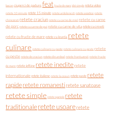
feat
ciuperci de padure
reteta video
bacon
fructe de mare
idei simple
retete 15 minute
retete asiatice
retete
retete 10 minute
retete ardelenesti
retete craciun
retete cu carne
chinezesti
retete cu carne de miel
de porc
retete cu carne de vita
retete cu creveti
retete cu carne de pui
retete
retete cu fructe de mare
retete cu leurda
culinare
retete
retete culinare cu paste
retete culinare cu peste
cu peste
retete de craciun
retete din ardeal
retete frantuzesti
retete fructe
retete inedite
retete
retete ieftine
de mare
retete
internationale
retete italiene
retete paste
retete la ceaun
rapide
retete romanesti
retete sanatoase
retete simple
retete
retete spaniole
retete usoare
traditionale
retete