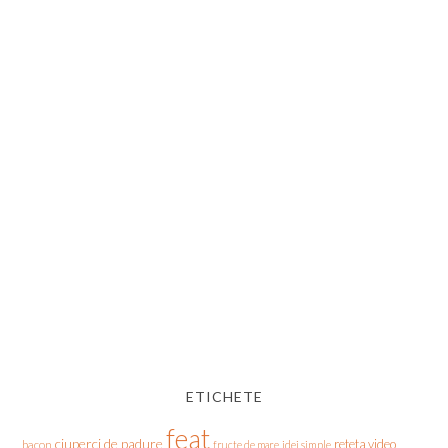
ETICHETE
feat
ciuperci de padure
reteta video
bacon
fructe de mare
idei simple