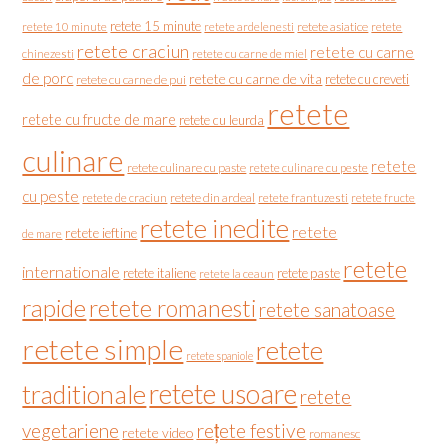
retete 15 minute
retete asiatice
retete
retete 10 minute
retete ardelenesti
retete craciun
retete cu carne
chinezesti
retete cu carne de miel
de porc
retete cu carne de vita
retete cu creveti
retete cu carne de pui
retete
retete cu fructe de mare
retete cu leurda
culinare
retete
retete culinare cu paste
retete culinare cu peste
cu peste
retete de craciun
retete din ardeal
retete frantuzesti
retete fructe
retete inedite
retete
retete ieftine
de mare
retete
internationale
retete italiene
retete paste
retete la ceaun
rapide
retete romanesti
retete sanatoase
retete simple
retete
retete spaniole
retete usoare
traditionale
retete
vegetariene
rețete festive
retete video
romanesc