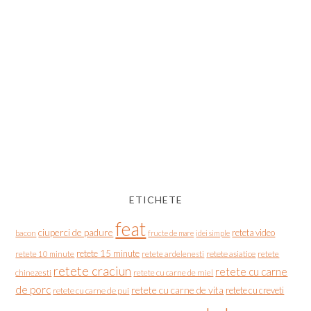
ETICHETE
feat
ciuperci de padure
reteta video
bacon
fructe de mare
idei simple
retete 15 minute
retete asiatice
retete
retete 10 minute
retete ardelenesti
retete craciun
retete cu carne
chinezesti
retete cu carne de miel
de porc
retete cu carne de vita
retete cu creveti
retete cu carne de pui