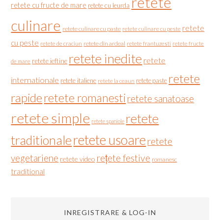
retete
retete cu fructe de mare
retete cu leurda
culinare
retete
retete culinare cu paste
retete culinare cu peste
cu peste
retete de craciun
retete din ardeal
retete frantuzesti
retete fructe
retete inedite
retete
retete ieftine
de mare
retete
internationale
retete italiene
retete paste
retete la ceaun
rapide
retete romanesti
retete sanatoase
retete simple
retete
retete spaniole
retete usoare
traditionale
retete
vegetariene
rețete festive
retete video
romanesc
traditional
INREGISTRARE & LOG-IN