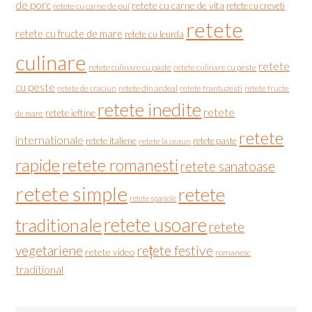
de porc
retete cu carne de vita
retete cu creveti
retete cu carne de pui
retete
retete cu fructe de mare
retete cu leurda
culinare
retete
retete culinare cu paste
retete culinare cu peste
cu peste
retete de craciun
retete din ardeal
retete frantuzesti
retete fructe
retete inedite
retete
retete ieftine
de mare
retete
internationale
retete italiene
retete paste
retete la ceaun
rapide
retete romanesti
retete sanatoase
retete simple
retete
retete spaniole
retete usoare
traditionale
retete
vegetariene
rețete festive
retete video
romanesc
traditional