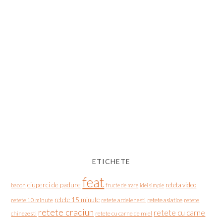
ETICHETE
feat
ciuperci de padure
reteta video
bacon
fructe de mare
idei simple
retete 15 minute
retete asiatice
retete
retete 10 minute
retete ardelenesti
retete craciun
retete cu carne
chinezesti
retete cu carne de miel