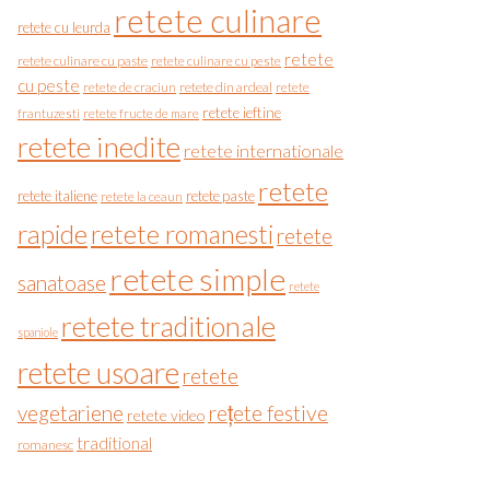
retete culinare
retete cu leurda
retete
retete culinare cu paste
retete culinare cu peste
cu peste
retete de craciun
retete din ardeal
retete
retete ieftine
frantuzesti
retete fructe de mare
retete inedite
retete internationale
retete
retete italiene
retete paste
retete la ceaun
rapide
retete romanesti
retete
retete simple
sanatoase
retete
retete traditionale
spaniole
retete usoare
retete
vegetariene
rețete festive
retete video
traditional
romanesc