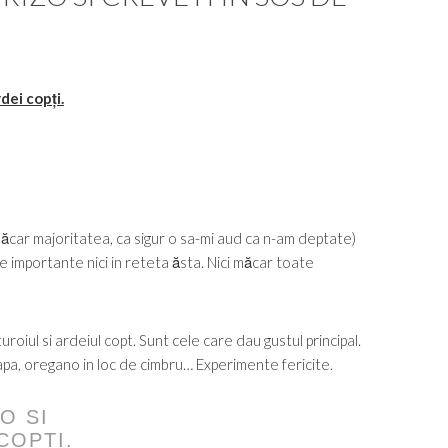
dei copți.
măcar majoritatea, ca sigur o sa-mi aud ca n-am deptate)
e importante nici in reteta ăsta. Nici măcar toate
uroiul si ardeiul copt. Sunt cele care dau gustul principal.
eapa, oregano in loc de cimbru… Experimente fericite.
O SI
COPȚI.