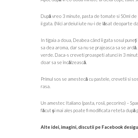
După vreo 3 minute, pasta de tomate si 50ml de ap
ii gata. (Nici ardeiul iute nu-i de lăsat deoparte d
In tigaia a doua, Deabea când îi gata sosul puneți u
sa dea aroma, dar sa nu se prajeasca sa se ardă.
verde. Daca-s creveti proaspeti atunci in 3 minu
doar sa se încălzească.
Primul sos se amestecă cu pastele, crevetii si so
rasa.
Un amestec Italiano (pasta, rosii, pecorino) – Spani
făcut și mai ales poate fi modificata reteta după p
Alte idei, imagini, discutii pe Facebook desig