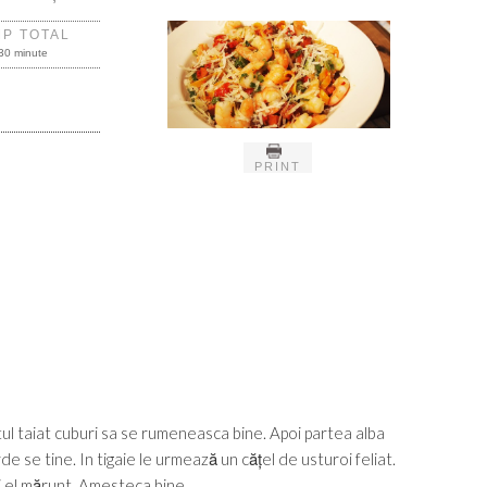
MP TOTAL
30 minute
PRINT
atul taiat cuburi sa se rumeneasca bine. Apoi partea alba
 se tine. In tigaie le urmează un cățel de usturoi feliat.
i el mărunt. Amesteca bine.