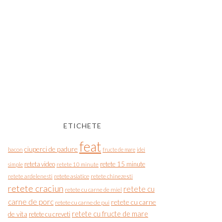
ETICHETE
feat
ciuperci de padure
bacon
fructe de mare
idei
reteta video
retete 15 minute
simple
retete 10 minute
retete asiatice
retete chinezesti
retete ardelenesti
retete craciun
retete cu
retete cu carne de miel
carne de porc
retete cu carne
retete cu carne de pui
de vita
retete cu fructe de mare
retete cu creveti