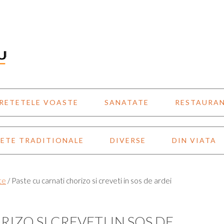
RETETELE VOASTE
SANATATE
RESTAURA
ETE TRADITIONALE
DIVERSE
DIN VIATA
te
/
Paste cu carnati chorizo si creveti in sos de ardei
IZO SI CREVETI IN SOS DE