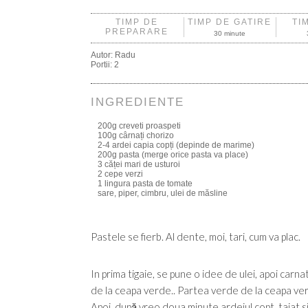
TIMP DE
TIMP DE GATIRE
TI
PREPARARE
30 minute
Autor:
Radu
Portii:
2
INGREDIENTE
200g creveti proaspeti
100g cârnați chorizo
2-4 ardei capia copți (depinde de marime)
200g pasta (merge orice pasta va place)
3 căței mari de usturoi
2 cepe verzi
1 lingura pasta de tomate
sare, piper, cimbru, ulei de măsline
Pastele se fierb. Al dente, moi, tari, cum va plac.
In prima tigaie, se pune o idee de ulei, apoi carn
de la ceapa verde.. Partea verde de la ceapa verde
Apoi, după vreo doua minute ardeiul copt, taiat s