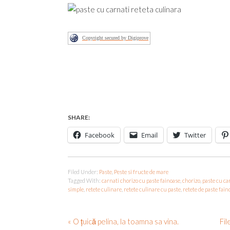
Copyright secured by Digiprove
SHARE:
Facebook
Email
Twitter
Filed Under:
Paste
,
Peste si fructe de mare
Tagged With:
carnati chorizo cu paste fainoase
,
chorizo
,
paste cu ca
simple
,
retete culinare
,
retete culinare cu paste
,
retete de paste fain
« O țuică pelina, la toamna sa vina.
Fil