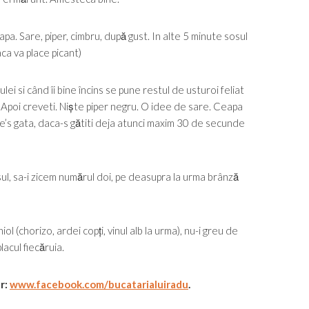
a. Sare, piper, cimbru, după gust. In alte 5 minute sosul
aca va place picant)
lei si când îi bine încins se pune restul de usturoi feliat
 Apoi creveti. Niște piper negru. O idee de sare. Ceapa
te’s gata, daca-s gătiti deja atunci maxim 30 de secunde
sul, sa-i zicem numărul doi, pe deasupra la urma brânză
ol (chorizo, ardei copți, vinul alb la urma), nu-i greu de
lacul fiecăruia.
ur:
www.facebook.com/bucatarialuiradu
.