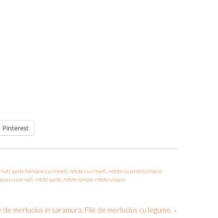
Pinterest
rnati
,
paste fainoase cu creveti
,
retete cu creveti
,
retete cu paste fainoase
oase cu carnati
,
retete paste
,
retete simple
,
retete usoare
e de merlucius in saramura. File de merlucius cu legume. »