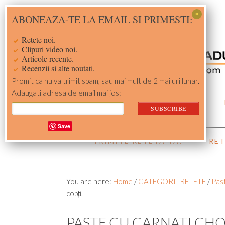
Skip
Skip
Skip
Skip
ABONEAZA-TE LA EMAIL SI PRIMESTI:
to
to
to
to
primary
main
primary
footer
Retete noi.
navigation
content
sidebar
Clipuri video noi.
Articole recente.
Recenzii si alte noutati.
Promit ca nu va trimit spam, sau mai mult de 2 mailuri lunar.
Adaugati adresa de email mai jos:
ACASA
RETETE
Save
TRIMITE RETETA TA!
RET
You are here:
Home
/
CATEGORII RETETE
/
Pas
copți.
PASTE CU CARNATI CHOR