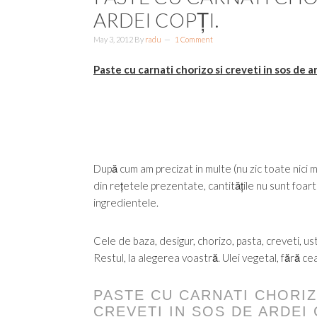
ARDEI COPȚI.
May 3, 2012
By
radu
1 Comment
Paste cu carnati chorizo si creveti in sos de ar
După cum am precizat in multe (nu zic toate nici 
din rețetele prezentate, cantitățile nu sunt foart
ingredientele.
Cele de baza, desigur, chorizo, pasta, creveti, ust
Restul, la alegerea voastră. Ulei vegetal, fără c
PASTE CU CARNATI CHORIZ
CREVETI IN SOS DE ARDEI 