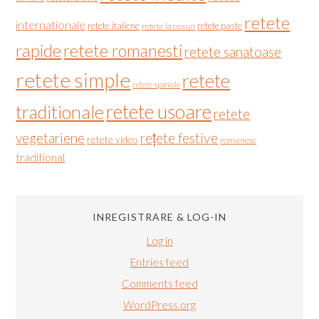
retete
internationale
retete italiene
retete paste
retete la ceaun
rapide
retete romanesti
retete sanatoase
retete simple
retete
retete spaniole
retete usoare
traditionale
retete
vegetariene
rețete festive
retete video
romanesc
traditional
INREGISTRARE & LOG-IN
Log in
Entries feed
Comments feed
WordPress.org