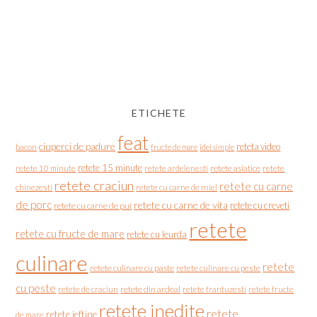
ETICHETE
feat
ciuperci de padure
reteta video
bacon
fructe de mare
idei simple
retete 15 minute
retete asiatice
retete
retete 10 minute
retete ardelenesti
retete craciun
retete cu carne
chinezesti
retete cu carne de miel
de porc
retete cu carne de vita
retete cu creveti
retete cu carne de pui
retete
retete cu fructe de mare
retete cu leurda
culinare
retete
retete culinare cu paste
retete culinare cu peste
cu peste
retete de craciun
retete din ardeal
retete frantuzesti
retete fructe
retete inedite
retete
retete ieftine
de mare