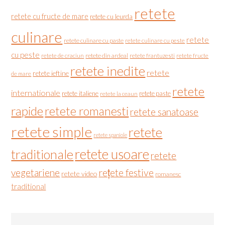
retete
retete cu fructe de mare
retete cu leurda
culinare
retete
retete culinare cu paste
retete culinare cu peste
cu peste
retete de craciun
retete din ardeal
retete frantuzesti
retete fructe
retete inedite
retete
retete ieftine
de mare
retete
internationale
retete italiene
retete paste
retete la ceaun
rapide
retete romanesti
retete sanatoase
retete simple
retete
retete spaniole
retete usoare
traditionale
retete
vegetariene
rețete festive
retete video
romanesc
traditional