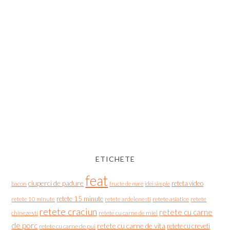
ETICHETE
feat
ciuperci de padure
reteta video
bacon
fructe de mare
idei simple
retete 15 minute
retete asiatice
retete
retete 10 minute
retete ardelenesti
retete craciun
retete cu carne
chinezesti
retete cu carne de miel
de porc
retete cu carne de vita
retete cu creveti
retete cu carne de pui