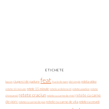
ETICHETE
feat
ciuperci de padure
reteta video
bacon
fructe de mare
idei simple
retete 15 minute
retete asiatice
retete
retete 10 minute
retete ardelenesti
retete craciun
retete cu carne
chinezesti
retete cu carne de miel
de porc
retete cu carne de vita
retete cu creveti
retete cu carne de pui