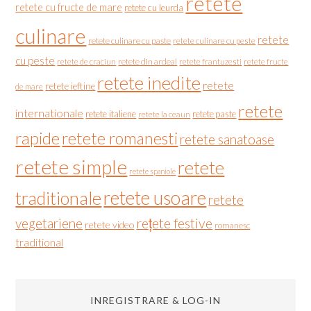
retete
retete cu fructe de mare
retete cu leurda
culinare
retete
retete culinare cu paste
retete culinare cu peste
cu peste
retete de craciun
retete din ardeal
retete frantuzesti
retete fructe
retete inedite
retete
retete ieftine
de mare
retete
internationale
retete italiene
retete paste
retete la ceaun
rapide
retete romanesti
retete sanatoase
retete simple
retete
retete spaniole
retete usoare
traditionale
retete
vegetariene
rețete festive
retete video
romanesc
traditional
INREGISTRARE & LOG-IN