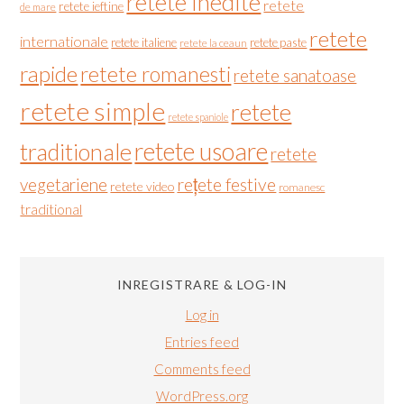
retete inedite
retete
retete ieftine
de mare
retete
internationale
retete italiene
retete paste
retete la ceaun
rapide
retete romanesti
retete sanatoase
retete simple
retete
retete spaniole
retete usoare
traditionale
retete
vegetariene
rețete festive
retete video
romanesc
traditional
INREGISTRARE & LOG-IN
Log in
Entries feed
Comments feed
WordPress.org