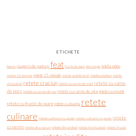
ETICHETE
feat
ciuperci de padure
reteta video
bacon
fructe de mare
idei simple
retete 15 minute
retete asiatice
retete
retete 10 minute
retete ardelenesti
retete craciun
retete cu carne
chinezesti
retete cu carne de miel
de porc
retete cu carne de vita
retete cu creveti
retete cu carne de pui
retete
retete cu fructe de mare
retete cu leurda
culinare
retete
retete culinare cu paste
retete culinare cu peste
cu peste
retete de craciun
retete din ardeal
retete frantuzesti
retete fructe