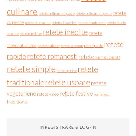
culinare
retete
retete culinare cu paste
retete culinare cu peste
cu peste
retete de craciun
retete din ardeal
retete frantuzesti
retete fructe
retete inedite
retete
retete ieftine
de mare
retete
internationale
retete italiene
retete paste
retete la ceaun
rapide
retete romanesti
retete sanatoase
retete simple
retete
retete spaniole
retete usoare
traditionale
retete
vegetariene
rețete festive
retete video
romanesc
traditional
INREGISTRARE & LOG-IN