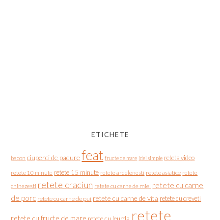
ETICHETE
feat
ciuperci de padure
reteta video
bacon
fructe de mare
idei simple
retete 15 minute
retete asiatice
retete
retete 10 minute
retete ardelenesti
retete craciun
retete cu carne
chinezesti
retete cu carne de miel
de porc
retete cu carne de vita
retete cu creveti
retete cu carne de pui
retete
retete cu fructe de mare
retete cu leurda