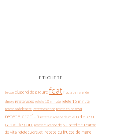
ETICHETE
feat
ciuperci de padure
bacon
fructe de mare
idei
reteta video
retete 15 minute
simple
retete 10 minute
retete asiatice
retete chinezesti
retete ardelenesti
retete craciun
retete cu
retete cu carne de miel
carne de porc
retete cu carne
retete cu carne de pui
de vita
retete cu fructe de mare
retete cu creveti