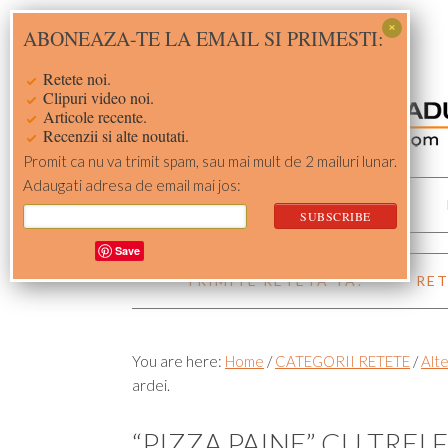
Skip
Skip
Skip
Skip
ABONEAZA-TE LA EMAIL SI PRIMESTI:
to
to
to
to
primary
main
primary
footer
Retete noi.
navigation
content
sidebar
Clipuri video noi.
Articole recente.
Recenzii si alte noutati.
Promit ca nu va trimit spam, sau mai mult de 2 mailuri lunar.
Adaugati adresa de email mai jos:
ACASA
RETETE
Save
TRIMITE RETETA TA!
RET
You are here:
Home
/
CATEGORII RETETE
/
Alte
ardei.
“PIZZA PAINE” CU TREI 