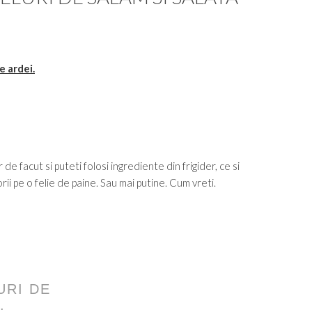
e ardei.
de facut si puteti folosi ingrediente din frigider, ce si
rii pe o felie de paine. Sau mai putine. Cum vreti.
URI DE
.