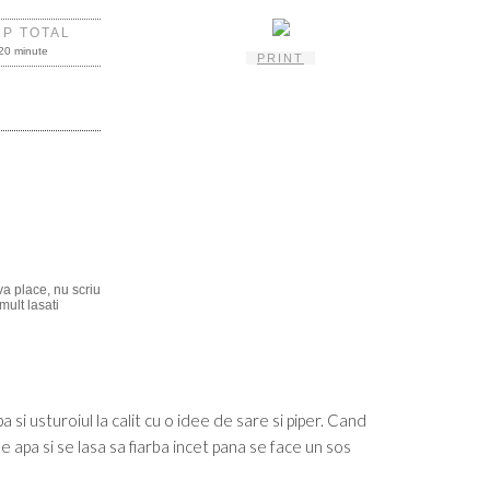
MP TOTAL
20 minute
PRINT
va place, nu scriu
mult lasati
a si usturoiul la calit cu o idee de sare si piper. Cand
de apa si se lasa sa fiarba incet pana se face un sos