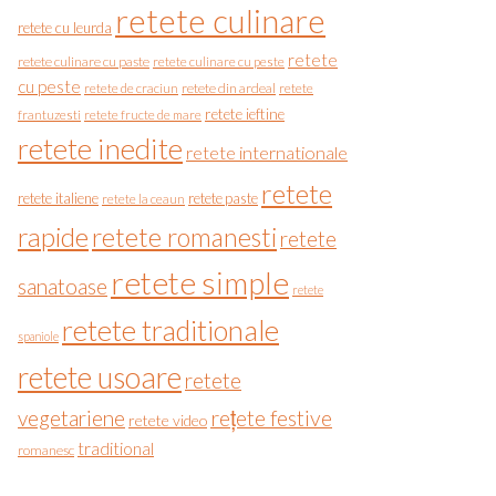
retete culinare
retete cu leurda
retete
retete culinare cu paste
retete culinare cu peste
cu peste
retete de craciun
retete din ardeal
retete
retete ieftine
frantuzesti
retete fructe de mare
retete inedite
retete internationale
retete
retete italiene
retete paste
retete la ceaun
rapide
retete romanesti
retete
retete simple
sanatoase
retete
retete traditionale
spaniole
retete usoare
retete
vegetariene
rețete festive
retete video
traditional
romanesc