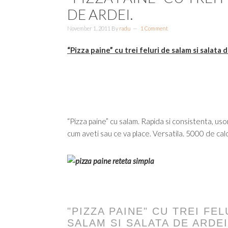
DE ARDEI.
November 1, 2011
By
radu
1 Comment
“Pizza paine” cu trei feluri de salam si salata d
“Pizza paine” cu salam. Rapida si consistenta, usor 
cum aveti sau ce va place. Versatila. 5000 de calo
"PIZZA PAINE" CU TREI FEL
SALAM SI SALATA DE ARDEI