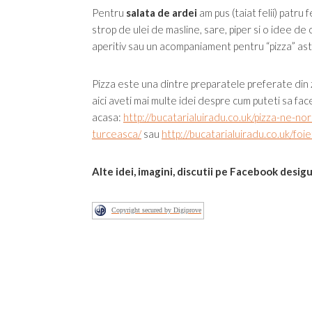
Pentru
salata de ardei
am pus (taiat felii) patru 
strop de ulei de masline, sare, piper si o idee de
aperitiv sau un acompaniament pentru “pizza” ast
Pizza este una dintre preparatele preferate din z
aici aveti mai multe idei despre cum puteti sa fac
acasa:
http://bucatarialuiradu.co.uk/pizza-ne-no
turceasca/
sau
http://bucatarialuiradu.co.uk/foie
Alte idei, imagini, discutii pe Facebook desig
Copyright secured by Digiprove