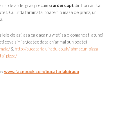
feluri de ardei gras precum si
ardei copt
din borcan. Un
 otet. Cu urda faramata, poate fi o masa de pranz, un
a.
ilele de azi, asa ca daca nu vreti sa o comandati atunci
eti ceva similar,(cateodata chiar mai bun poate)
rmala/
&
http://bucatarialuiradu.co.uk/lahmacun-pizza-
taj-pizza/
ur:
www.facebook.com/bucatarialuiradu