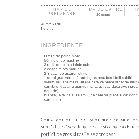
TIMP DE
TIMP DE GATIRE
TI
PREPARARE
20 minute
Autor:
Radu
Portii:
6
INGREDIENTE
O felie de paine mare.
50ml ulei de masline
3 rosii fara coaja taiate cubulete
o ceapa taiata marunt
2-3 catei de usturoi feliate
1 ardei gras verde, 1 ardei gras rosu taiati felii subtiri
salam sau alte mezeluri (de care va place si cat de mult 
cantitate, daca nu ajunge mai taiati, sau daca aveti prea 
doparte)
branza, la fel ca si salamul, de care va place si cat doriti
sare, piper
Se incinge uleiul intr-o tigaie mare si se pune ceap
sunt “sticlos” se adauga rosiile si o lingura doua 
portivit de gros si rosiile se zdrobesc.