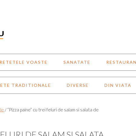
RETETELE VOASTE
SANATATE
RESTAURA
ETE TRADITIONALE
DIVERSE
DIN VIATA
le
/
“Pizza paine” cu trei feluri de salam si salata de
FELURI DE SALAM SI SALATA