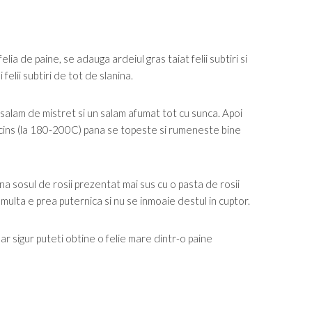
lia de paine, se adauga ardeiul gras taiat felii subtiri si
 felii subtiri de tot de slanina.
, salam de mistret si un salam afumat tot cu sunca. Apoi
ncins (la 180-200C) pana se topeste si rumeneste bine
na sosul de rosii prezentat mai sus cu o pasta de rosii
 multa e prea puternica si nu se inmoaie destul in cuptor.
ar sigur puteti obtine o felie mare dintr-o paine