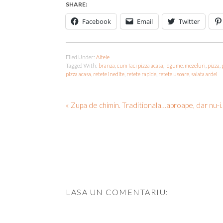
SHARE:
Facebook
Email
Twitter
Filed Under:
Altele
Tagged With:
branza
,
cum faci pizza acasa
,
legume
,
mezeluri
,
pizza
,
pizza acasa
,
retete inedite
,
retete rapide
,
retete usoare
,
salata ardei
« Zupa de chimin. Traditionala…aproape, dar nu-i.
LASA UN COMENTARIU: