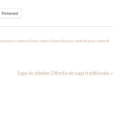
Pinterest
pizza paine
,
retete culinare
,
retete culinare de pizza
,
retete de pizza
,
retete de
Supa de chimion. Diferita de supa traditionala. »