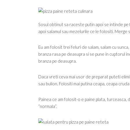
Sosul obtinut sa raceste putin apoi se intinde pe fe
apoi salamul sau mezelurile ce le folositi. Merge si
Eu am folosit trei feluri de salam, salam cu sunca
branza rasa pe deasupra si se pune in cuptorul i
branza pe deasupra.
Daca vreti ceva mai usor de preparat puteti elimi
sau bulion. Folositi mai putina ceapa, ceapa cruda
Painea ce am folosit-o e paine plata, turceasca, d
“normala”.