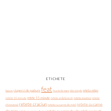
ETICHETE
feat
ciuperci de padure
reteta video
bacon
fructe de mare
idei simple
retete 15 minute
retete asiatice
retete
retete 10 minute
retete ardelenesti
retete craciun
retete cu carne
chinezesti
retete cu carne de miel
de porc
retete cu carne de vita