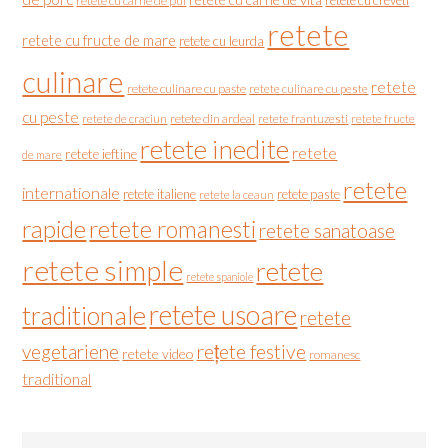
retete cu creveti
retete cu carne de pui
retete
retete cu fructe de mare
retete cu leurda
culinare
retete
retete culinare cu paste
retete culinare cu peste
cu peste
retete de craciun
retete din ardeal
retete frantuzesti
retete fructe
retete inedite
retete
retete ieftine
de mare
retete
internationale
retete italiene
retete paste
retete la ceaun
rapide
retete romanesti
retete sanatoase
retete simple
retete
retete spaniole
retete usoare
traditionale
retete
vegetariene
rețete festive
retete video
romanesc
traditional