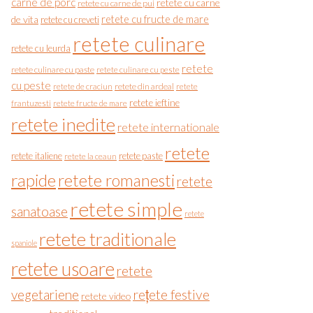
carne de porc
retete cu carne
retete cu carne de pui
de vita
retete cu fructe de mare
retete cu creveti
retete culinare
retete cu leurda
retete
retete culinare cu paste
retete culinare cu peste
cu peste
retete de craciun
retete din ardeal
retete
retete ieftine
frantuzesti
retete fructe de mare
retete inedite
retete internationale
retete
retete italiene
retete paste
retete la ceaun
rapide
retete romanesti
retete
retete simple
sanatoase
retete
retete traditionale
spaniole
retete usoare
retete
vegetariene
rețete festive
retete video