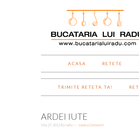
Skip
Skip
Skip
Skip
to
to
to
to
primary
main
primary
footer
navigation
content
sidebar
ACASA
RETETE
TRIMITE RETETA TA!
RET
ARDEI IUTE
May 27, 2012
By
radu
Leave a Comment