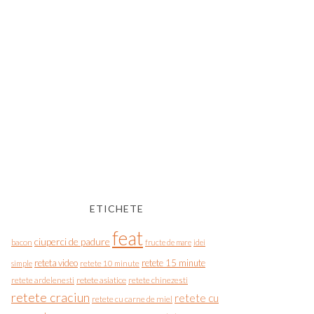
ETICHETE
feat
ciuperci de padure
bacon
fructe de mare
idei
reteta video
retete 15 minute
simple
retete 10 minute
retete asiatice
retete chinezesti
retete ardelenesti
retete craciun
retete cu
retete cu carne de miel