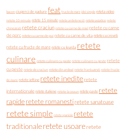
feat
ciuperci de padure
reteta video
bacon
fructe de mare
idei simple
retete 15 minute
retete asiatice
retete
retete 10 minute
retete ardelenesti
retete craciun
retete cu carne
chinezesti
retete cu carne de miel
de porc
retete cu carne de vita
retete cu creveti
retete cu carne de pui
retete
retete cu fructe de mare
retete cu leurda
culinare
retete
retete culinare cu paste
retete culinare cu peste
cu peste
retete de craciun
retete din ardeal
retete frantuzesti
retete fructe
retete inedite
retete
retete ieftine
de mare
retete
internationale
retete italiene
retete paste
retete la ceaun
rapide
retete romanesti
retete sanatoase
retete simple
retete
retete spaniole
retete usoare
traditionale
retete