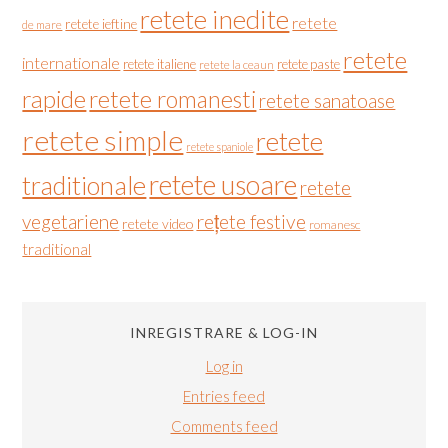
retete inedite
retete
retete ieftine
de mare
retete
internationale
retete italiene
retete paste
retete la ceaun
rapide
retete romanesti
retete sanatoase
retete simple
retete
retete spaniole
retete usoare
traditionale
retete
vegetariene
rețete festive
retete video
romanesc
traditional
INREGISTRARE & LOG-IN
Log in
Entries feed
Comments feed