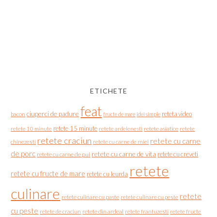
ETICHETE
feat
ciuperci de padure
reteta video
bacon
fructe de mare
idei simple
retete 15 minute
retete asiatice
retete
retete 10 minute
retete ardelenesti
retete craciun
retete cu carne
chinezesti
retete cu carne de miel
de porc
retete cu carne de vita
retete cu creveti
retete cu carne de pui
retete
retete cu fructe de mare
retete cu leurda
culinare
retete
retete culinare cu paste
retete culinare cu peste
cu peste
retete de craciun
retete din ardeal
retete frantuzesti
retete fructe