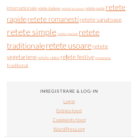
retete
internationale
retete italiene
retete paste
retete la ceaun
rapide
retete romanesti
retete sanatoase
retete simple
retete
retete spaniole
retete usoare
traditionale
retete
vegetariene
rețete festive
retete video
romanesc
traditional
INREGISTRARE & LOG-IN
Log in
Entries feed
Comments feed
WordPress.org