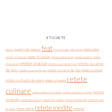
ETICHETE
feat
ciuperci de padure
reteta video
bacon
fructe de mare
idei simple
retete 15 minute
retete asiatice
retete
retete 10 minute
retete ardelenesti
retete craciun
retete cu carne
chinezesti
retete cu carne de miel
de porc
retete cu carne de vita
retete cu creveti
retete cu carne de pui
retete
retete cu fructe de mare
retete cu leurda
culinare
retete
retete culinare cu paste
retete culinare cu peste
cu peste
retete de craciun
retete din ardeal
retete frantuzesti
retete fructe
retete inedite
retete
retete ieftine
de mare