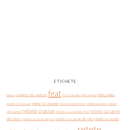
ETICHETE
feat
ciuperci de padure
reteta video
bacon
fructe de mare
idei simple
retete 15 minute
retete asiatice
retete
retete 10 minute
retete ardelenesti
retete craciun
retete cu carne
chinezesti
retete cu carne de miel
de porc
retete cu carne de vita
retete cu creveti
retete cu carne de pui
retete