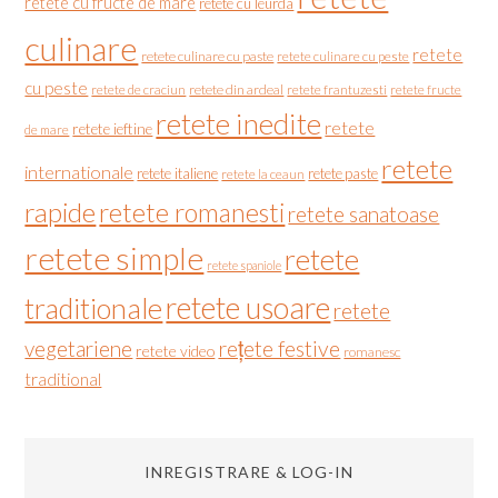
retete cu fructe de mare
retete cu leurda
culinare
retete
retete culinare cu paste
retete culinare cu peste
cu peste
retete de craciun
retete din ardeal
retete frantuzesti
retete fructe
retete inedite
retete
retete ieftine
de mare
retete
internationale
retete italiene
retete paste
retete la ceaun
rapide
retete romanesti
retete sanatoase
retete simple
retete
retete spaniole
retete usoare
traditionale
retete
vegetariene
rețete festive
retete video
romanesc
traditional
INREGISTRARE & LOG-IN