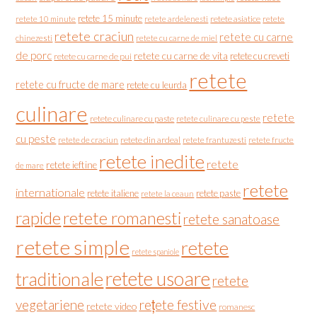
retete 15 minute
retete asiatice
retete
retete 10 minute
retete ardelenesti
retete craciun
retete cu carne
chinezesti
retete cu carne de miel
de porc
retete cu carne de vita
retete cu creveti
retete cu carne de pui
retete
retete cu fructe de mare
retete cu leurda
culinare
retete
retete culinare cu paste
retete culinare cu peste
cu peste
retete de craciun
retete din ardeal
retete frantuzesti
retete fructe
retete inedite
retete
retete ieftine
de mare
retete
internationale
retete italiene
retete paste
retete la ceaun
rapide
retete romanesti
retete sanatoase
retete simple
retete
retete spaniole
retete usoare
traditionale
retete
vegetariene
rețete festive
retete video
romanesc