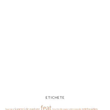
ETICHETE
feat
ciuperci de padure
reteta video
bacon
fructe de mare
idei simple