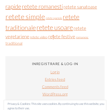
rapide
retete romanesti
retete sanatoase
retete simple
retete
retete spaniole
retete usoare
traditionale
retete
vegetariene
rețete festive
retete video
romanesc
traditional
INREGISTRARE & LOG-IN
Log in
Entries feed
Comments feed
WordPress.org
Privacy & Cookies: This site uses cookies. By continuing to use this website, you
agree to their use.