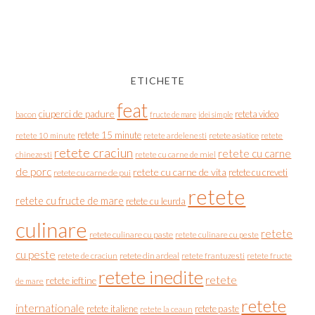
ETICHETE
feat
ciuperci de padure
reteta video
bacon
fructe de mare
idei simple
retete 15 minute
retete asiatice
retete
retete 10 minute
retete ardelenesti
retete craciun
retete cu carne
chinezesti
retete cu carne de miel
de porc
retete cu carne de vita
retete cu creveti
retete cu carne de pui
retete
retete cu fructe de mare
retete cu leurda
culinare
retete
retete culinare cu paste
retete culinare cu peste
cu peste
retete de craciun
retete din ardeal
retete frantuzesti
retete fructe
retete inedite
retete
retete ieftine
de mare
retete
internationale
retete italiene
retete paste
retete la ceaun